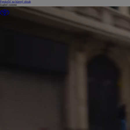
(Press Enter)
Preskočiť na hlavný obsah
loaded content