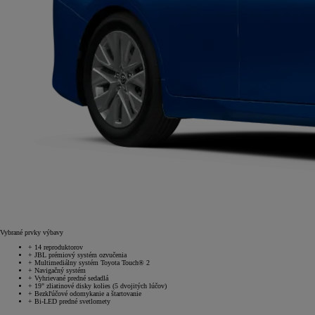
Vybrané prvky výbavy
+
14 reproduktorov
+
JBL prémiový systém ozvučenia
+
Multimediálny systém Toyota Touch® 2
+
Navigačný systém
+
Vyhrievané predné sedadlá
+
19" zliatinové disky kolies (5 dvojitých lúčov)
+
Bezkľúčové odomykanie a štartovanie
+
Bi-LED predné svetlomety