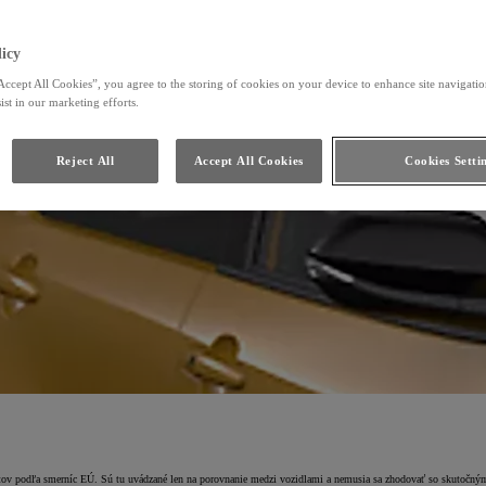
icy
Accept All Cookies”, you agree to the storing of cookies on your device to enhance site navigation
ist in our marketing efforts.
Reject All
Accept All Cookies
Cookies Setti
estov podľa smerníc EÚ. Sú tu uvádzané len na porovnanie medzi vozidlami a nemusia sa zhodovať so skutočný