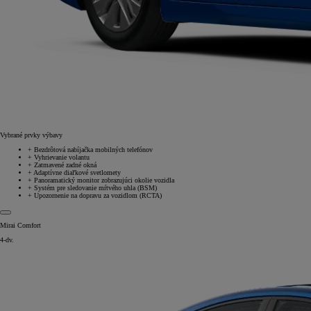
Od
22 390 €
s DPH
vr. zvýhodnenia
1 300 €
Vybrané prvky výbavy
+
Bezdrôtová nabíjačka mobilných telefónov
a bonusu za výkup
800 €
+
Vyhrievanie volantu
+
Zatmavené zadné okná
+
Adaptívne diaľkové svetlomety
Corolla Sedan
+
Panoramatický monitor zobrazujúci okolie vozidla
+
Systém pre sledovanie mŕtvého uhla (BSM)
AJ HYBRID
+
Upozornenie na dopravu za vozidlom (RCTA)
Mirai Comfort
4-dv.