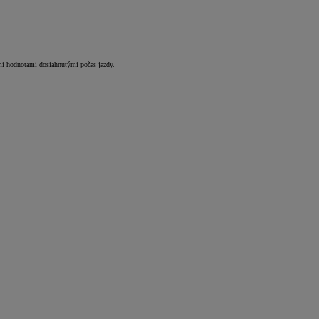
mi hodnotami dosiahnutými počas jazdy.