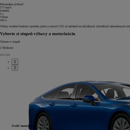
Maximálna rýchlosť
175 km/h
Sedadlá
5 s.
Výkon
182 k
Všetky uvedené hodnoty spotreby paliva a emisií CO2 sú založené na oficiálnych výsledkoch laboratórnych t
Vyberte si stupeň výbavy a motorizáciu
Vyberte si stupeň
2
Možnosti
1
2
Zvoliť motorizáciu