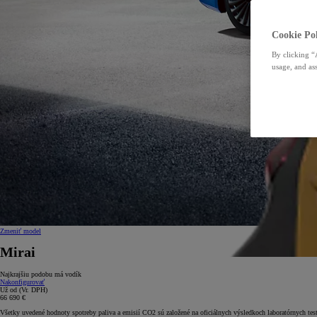
Cookie Pol
By clicking “
usage, and ass
Zmeniť model
Mirai
Najkrajšiu podobu má vodík
Nakonfigurovať
Už od
(Vr. DPH)
66 690 €
Všetky uvedené hodnoty spotreby paliva a emisií CO2 sú založené na oficiálnych výsledkoch laboratórnych t