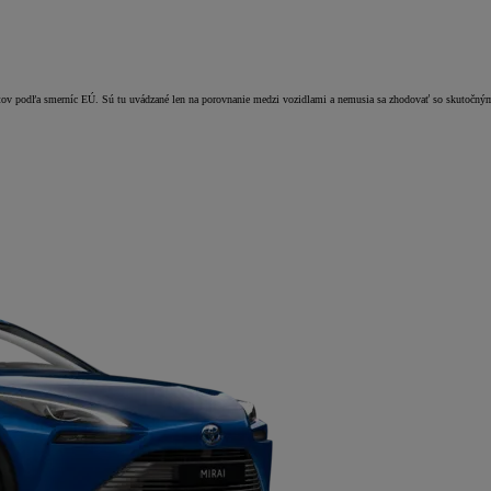
estov podľa smerníc EÚ. Sú tu uvádzané len na porovnanie medzi vozidlami a nemusia sa zhodovať so skutočný