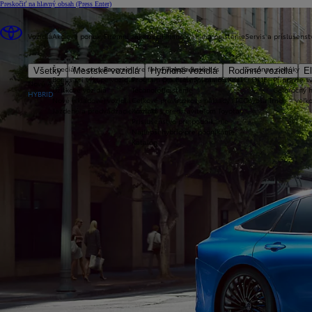
Preskočiť na hlavný obsah
(Press Enter)
Vozidlá
Akciové ponuky
Firemní zákazníci
Financovanie a poistenie
Servis a príslušenst
Špeciálna ponuka
Program pre firmy Toyota Business
Financovanie
Sezónne ponuky
Všetky
Mestské vozidlá
Hybridné vozidlá
Rodinné vozidlá
El
Bonus pri výkupe vozidla
Program pre firmy Toyota Business
Operatívny leasing KINTO ONE
Připravte sv
Nové Aygo X
Úžitkové vozidlá
Technológie
Poistenie
Celoročný 
HYBRID
Nové (skladové) vozidlá
Celkové prevádzkové náklady (TCO)
Toyota Trade – veľ
Jazdené a predvádzacie vozidlá
Kontakt s predstaviteľom Toyota
Príslušenstvo pre podnikanie
Najlepší hybrid pre podnikanie
Katalóg