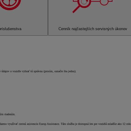
ríslušenstva
Cenník najčastejších servisných úkonov
 údajov o vozidle vybrať tú správnu (prosím, označte iba jednu).
ným riadením.
darmo využívať cestnú asistenciu Europ Assistance. Táto služba je dostupná len pre vozidlá mladšie ako 12 rok