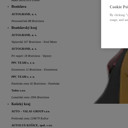
Rákoš 8818/20/A Zvolen
Cookie Pol
Bratislava
AUTOGRAND, a. s.
By clicking “
usage, and ass
Pestovateľská 8B Bratislava
Bratislavský kraj
AUTOGRAND, a. s.
Vajnorská 167 Bratislava - Nové Mesto
AUTOGRAND, a. s.
Pri majeri 18 Bratislava - Vajnory
PPC TEAM s. r. o.
Einsteinova 13 Bratislava - Einsteinova
PPC TEAM s. r. o.
Panónska cesta 45 Bratislava - Panónska
Todos s.r.o.
Lamačská cesta 109A Bratislava
Košický kraj
AUTO – VALAS GROUP s.r.o.
Prešovská cesta 2198/79 Košice
AUTOLUX KOŠICE, spol. s r.o.