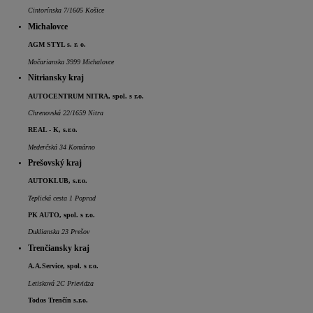
Cintorínska 7/1605 Košice
Michalovce
AGM STYL s. r. o.
Močarianska 3999 Michalovce
Nitriansky kraj
AUTOCENTRUM NITRA, spol. s r.o.
Chrenovská 22/1659 Nitra
REAL - K, s.r.o.
Mederčská 34 Komárno
Prešovský kraj
AUTOKLUB, s.r.o.
Teplická cesta 1 Poprad
PK AUTO, spol. s r.o.
Duklianska 23 Prešov
Trenčiansky kraj
A.A.Service, spol. s r.o.
Letisková 2C Prievidza
Todos Trenčín s.r.o.