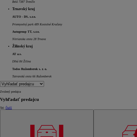
Belá 7387 Trenčín
Trnavský kraj
AUTO - DS, s.r.o.
Priemyselný park 489 Kostolné Kračany
Autogroup TT, s.r.o.
Nitrianska cesta 28 Trnava
Žilinský kraj
AT a.s.
Dlhá 84 Žilina
Todos Ružomberok s. r. o.
Tatranská cesta 66 Ružomberok
Zvolený predajca
Od
16 690 €
s DPH
Vyhľadať predajcu
vr. zvýhodnenia
1 000 €
Tel:
Ďalší
a bonusu za výkup
500 €
Nový Yaris Cross
HYBRID