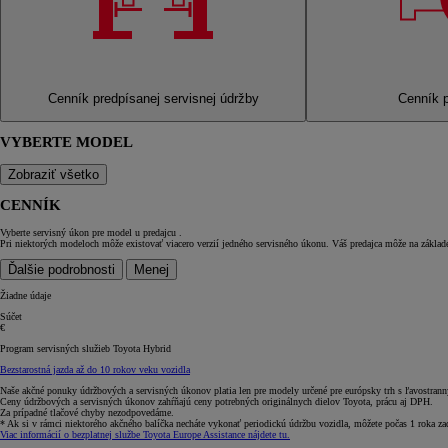
Cenník predpísanej servisnej údržby
Cenník p
VYBERTE MODEL
Zobraziť všetko
CENNÍK
Vyberte servisný úkon pre model
u predajcu
.
Pri niektorých modeloch môže existovať viacero verzií jedného servisného úkonu. Váš predajca môže na základe
Ďalšie podrobnosti
Menej
Žiadne údaje
Súčet
€
Program servisných služieb Toyota Hybrid
Bezstarostná jazda až do 10 rokov veku vozidla
Naše akčné ponuky údržbových a servisných úkonov platia len pre modely určené pre európsky trh s ľavostran
Ceny údržbových a servisných úkonov zahŕňajú ceny potrebných originálnych dielov Toyota, prácu aj DPH.
Za prípadné tlačové chyby nezodpovedáme.
* Ak si v rámci niektorého akčného balíčka necháte vykonať periodickú údržbu vozidla, môžete počas 1 roka za
Viac informácií o bezplatnej službe Toyota Europe Assistance nájdete tu.