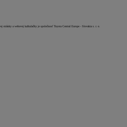
vej stránky a webovej kalkulačky je spoločnosť Toyota Central Europe - Slovakia s. r. o.