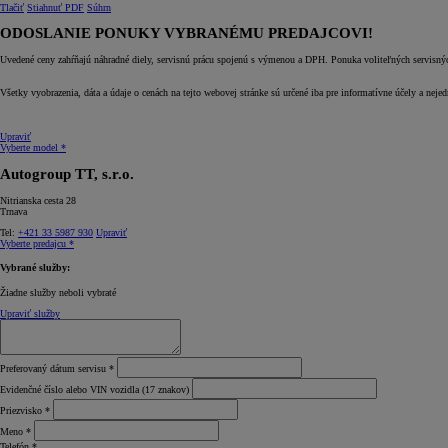
Tlačiť
Stiahnuť PDF
Súhrn
ODOSLANIE PONUKY VYBRANÉMU PREDAJCOVI!
Uvedené ceny zahŕňajú náhradné diely, servisnú prácu spojenú s výmenou a DPH. Ponuka voliteľných servisných 
Všetky vyobrazenia, dáta a údaje o cenách na tejto webovej stránke sú určené iba pre informatívne účely a neje
Upraviť
Vyberte model *
Autogroup TT, s.r.o.
Nitrianska cesta 28
Trnava
Tel:
+421 33 5987 930
Upraviť
Vyberte predajcu *
Vybrané služby:
Žiadne služby neboli vybraté
Upraviť služby
Preferovaný dátum servisu *
Evidenčné číslo alebo VIN vozidla (17 znakov)
Priezvisko *
Meno *
Telefón *