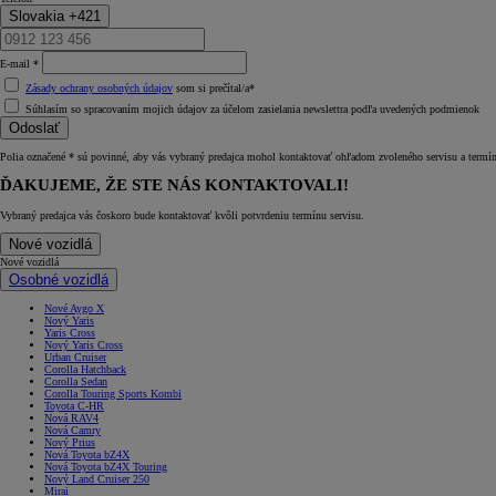
Slovakia +421
E‑mail *
Zásady ochrany osobných údajov
som si prečítal/a*
Súhlasím so spracovaním mojich údajov za účelom zasielania newslettra podľa uvedených podmienok
Odoslať
Polia označené * sú povinné, aby vás vybraný predajca mohol kontaktovať ohľadom zvoleného servisu a termí
ĎAKUJEME, ŽE STE NÁS KONTAKTOVALI!
Vybraný predajca vás čoskoro bude kontaktovať kvôli potvrdeniu termínu servisu.
Nové vozidlá
Nové vozidlá
Osobné vozidlá
Nové Aygo X
Nový Yaris
Yaris Cross
Nový Yaris Cross
Urban Cruiser
Corolla Hatchback
Corolla Sedan
Corolla Touring Sports Kombi
Toyota C-HR
Nová RAV4
Nová Camry
Nový Prius
Nová Toyota bZ4X
Nová Toyota bZ4X Touring
Nový Land Cruiser 250
Mirai