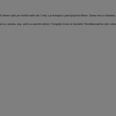
úkonov platí pre vozidlá staršie ako 3 roky a je dostupná u participujúcich dílerov. Zmena cien je vyhradená.
dná sa o ponuku, resp. návrh na uzavretie zmluvy. Fotografie tovaru sú ilustračné. Prevádzkovateľom tejto webo