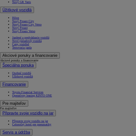
Nový GR Yaris
Úžitkové vozidlá
Hilux
Nový Proace City
Nový Proace City Verso
Nový Proace
Nový Proace Verso
Jazdené a predvádzacie vozidlá
Nové (skladové) vozidlá
Ceny vozidiel
Testovacia jazda
Od
22 390 €
s DPH
Akciové ponuky a financovanie
vr. zvýhodnenia
1 300 €
Akciové ponuky a financovanie
Špeciálna ponuka
a bonusu za výkup
800 €
Osobné vozidlá
Úžitkové vozidlá
Corolla Sedan
AJ HYBRID
Financovanie
Toyota Financial Services
Operatívny leasing KINTO ONE
Pre majiteľov
Pre majiteľov
Připravte svoje vozidlo na jar
Připravte svoje vozidlo na jar
Celoročný hotel pre pneumatiky
Servis a údržba