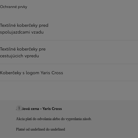
Ochranné prvky
Textilné koberčeky pred
spolujazdcami vzadu
Textilné koberčeky pre
cestujúcich vpredu
Koberčeky s logom Yaris Cross
Akciová cena - Yaris Cross
1
Akcia platí do odvolania alebo do vypredania zásob.
Platné od undefined do undefined