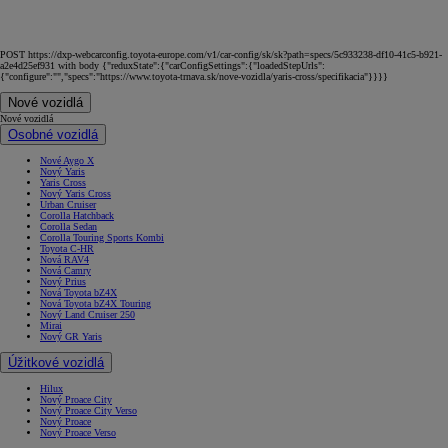
POST https://dxp-webcarconfig.toyota-europe.com/v1/car-config/sk/sk?path=specs/5c933238-df10-41c5-b921-
a2e4d25ef931 with body {"reduxState":{"carConfigSettings":{"loadedStepUrls":
{"configure":"","specs":"https://www.toyota-trnava.sk/nove-vozidla/yaris-cross/specifikacia"}}}}
Nové vozidlá
Nové vozidlá
Osobné vozidlá
Nové Aygo X
Nový Yaris
Yaris Cross
Nový Yaris Cross
Urban Cruiser
Corolla Hatchback
Corolla Sedan
Corolla Touring Sports Kombi
Toyota C-HR
Nová RAV4
Nová Camry
Nový Prius
Nová Toyota bZ4X
Nová Toyota bZ4X Touring
Nový Land Cruiser 250
Mirai
Nový GR Yaris
Úžitkové vozidlá
Hilux
Nový Proace City
Nový Proace City Verso
Nový Proace
Nový Proace Verso