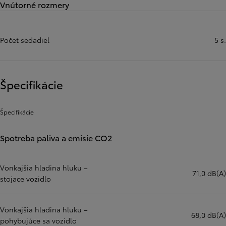
Vnútorné rozmery
Počet sedadiel
5 s.
Špecifikácie
Špecifikácie
Spotreba paliva a emisie CO2
Vonkajšia hladina hluku –
71,0 dB(A)
stojace vozidlo
Vonkajšia hladina hluku –
68,0 dB(A)
pohybujúce sa vozidlo