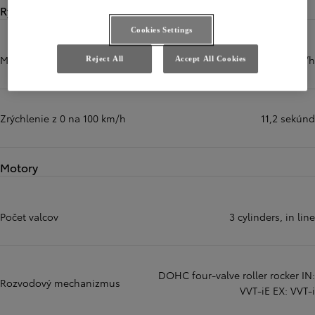
Rýchlosti
Cookies Settings
Maximálna rýchlosť
170 km/h
Reject All
Accept All Cookies
Zrýchlenie z 0 na 100 km/h
11,2 sekúnd
Motory
Počet valcov
3 cylinders, in line
DOHC four-valve roller rocker IN:
Rozvodový mechanizmus
VVT-iE EX: VVT-i