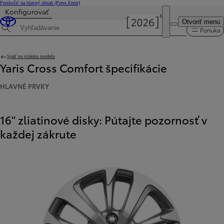
Preskočiť na hlavný obsah
(Press Enter)
Konfigurovať
Cena je aktualizovaná Cena vašej konfigurácie je 23 290 €.
Otvoriť menu
Ponuka
Hľadaná špecifikácia
Späť na stránku modelu
Yaris Cross Comfort špecifikácie
HLAVNÉ PRVKY
16" zliatinové disky: Pútajte pozornosť v
každej zákrute