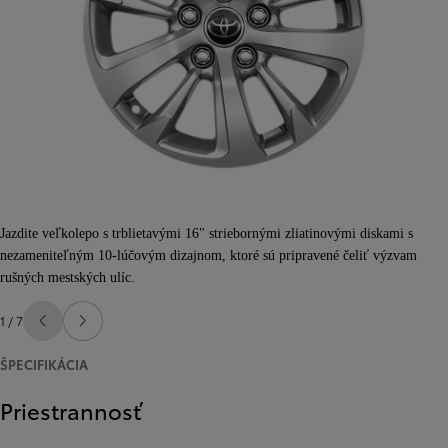
Jazdite veľkolepo s trblietavými 16" striebornými zliatinovými diskami s
nezameniteľným 10-lúčovým dizajnom, ktoré sú pripravené čeliť výzvam
rušných mestských ulíc.
1 / 7
Predchádzajúca stránka
Ďalšia stránka
ŠPECIFIKÁCIA
Priestrannosť