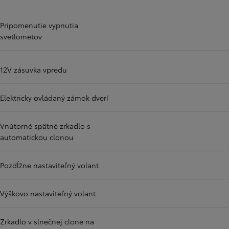
Pripomenutie vypnutia
svetlometov
12V zásuvka vpredu
Elektricky ovládaný zámok dverí
Vnútorné spätné zrkadlo s
automatickou clonou
Pozdĺžne nastaviteľný volant
Výškovo nastaviteľný volant
Zrkadlo v slnečnej clone na