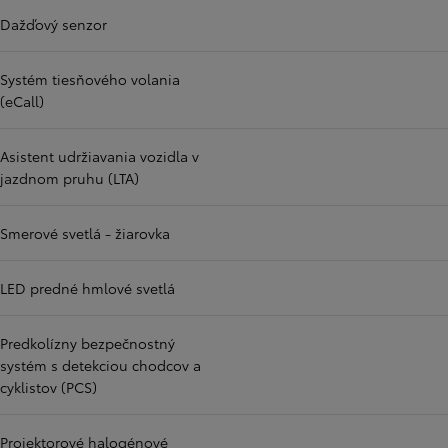
Dažďový senzor
Systém tiesňového volania
(eCall)
Asistent udržiavania vozidla v
jazdnom pruhu (LTA)
Smerové svetlá - žiarovka
LED predné hmlové svetlá
Predkolízny bezpečnostný
systém s detekciou chodcov a
cyklistov (PCS)
Projektorové halogénové