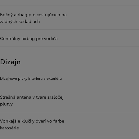
Bočný airbag pre cestujúcich na
zadných sedadlách
Centrálny airbag pre vodiča
Dizajn
Dizajnové prvky interiéru a exteriéru
Strešná anténa v tvare žraločej
plutvy
Vonkajšie kľučky dverí vo farbe
karosérie