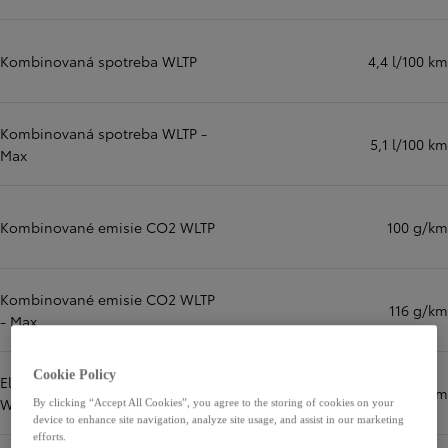
Kombinovaná spotreba WLTP
4,4 l/100 km
Kombinovaná spotreba WLTP -
5,1 l/100 km
Max
Kombinované emisie CO2 WLTP
100 g/km
Kombinované emisie CO2 WLTP
116 g/km
- Max
Cookie Policy
Elektrický dojazd – Kombinovaný
km
WLTP (km)
By clicking “Accept All Cookies”, you agree to the storing of cookies on your
device to enhance site navigation, analyze site usage, and assist in our marketing
efforts.