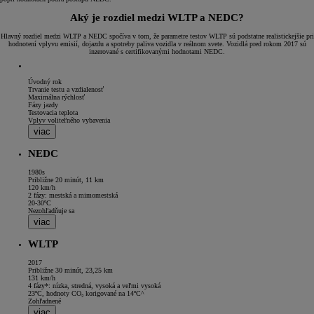
Aký je rozdiel medzi WLTP a NEDC?
Hlavný rozdiel medzi WLTP a NEDC spočíva v tom, že parametre testov WLTP sú podstatne realistickejšie pri
hodnotení vplyvu emisií, dojazdu a spotreby paliva vozidla v reálnom svete. Vozidlá pred rokom 2017 sú
inzerované s certifikovanými hodnotami NEDC.
Úvodný rok
Trvanie testu a vzdialenosť
Maximálna rýchlosť
Fázy jazdy
Testovacia teplota
Vplyv voliteľného vybavenia
viac
NEDC
1980s
Približne 20 minút, 11 km
120 km/h
2 fázy: mestská a mimomestská
20-30ºC
Nezohľadňuje sa
viac
WLTP
2017
Približne 30 minút, 23,25 km
131 km/h
4 fázy*: nízka, stredná, vysoká a veľmi vysoká
23ºC, hodnoty CO₂ korigované na 14ºC^
Zohľadnené
viac