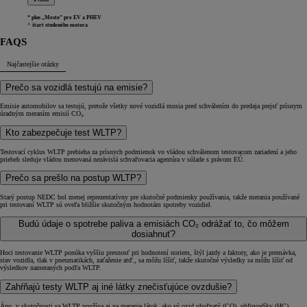
* plus „Mesto“ pre EV a PHEV
^ štart studeného motora
FAQS
Najčastejšie otázky
Prečo sa vozidlá testujú na emisie?
Emisie automobilov sa testujú, pretože všetky nové vozidlá musia pred schválením do predaja prejsť prísnym
úradným meraním emisií CO₂.
Kto zabezpečuje test WLTP?
Testovací cyklus WLTP prebieha za prísnych podmienok vo vládou schválenom testovacom zariadení a jeho
priebeh sleduje vládou menovaná nezávislá schvaľovacia agentúra v súlade s právom EÚ.
Prečo sa prešlo na postup WLTP?
Starý postup NEDC bol menej reprezentatívny pre skutočné podmienky používania, takže merania používané
pri testovaní WLTP sú oveľa bližšie skutočným hodnotám spotreby vozidiel.
Budú údaje o spotrebe paliva a emisiách CO₂ odrážať to, čo môžem
dosiahnuť?
Hoci testovanie WLTP ponúka vyššiu presnosť pri hodnotení noriem, štýl jazdy a faktory, ako je premávka,
stav vozidla, tlak v pneumatikách, zaťaženie atď., sa môžu líšiť, takže skutočné výsledky sa môžu líšiť od
výsledkov nameraných podľa WLTP.
Zahŕňajú testy WLTP aj iné látky znečisťujúce ovzdušie?
Áno, v skutočnosti sa WLTP používa aj na meranie látok, ako sú oxid uhoľnatý (CO), uhľovodíky (HC),