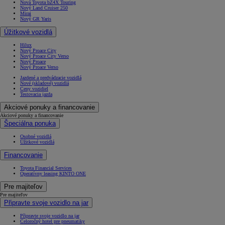
Nová Toyota bZ4X Touring
Nový Land Cruiser 250
Mirai
Nový GR Yaris
Úžitkové vozidlá
Hilux
Nový Proace City
Nový Proace City Verso
Nový Proace
Nový Proace Verso
Jazdené a predvádzacie vozidlá
Nové (skladové) vozidlá
Ceny vozidiel
Testovacia jazda
Akciové ponuky a financovanie
Akciové ponuky a financovanie
Špeciálna ponuka
Osobné vozidlá
Úžitkové vozidlá
Financovanie
Toyota Financial Services
Operatívny leasing KINTO ONE
Pre majiteľov
Pre majiteľov
Připravte svoje vozidlo na jar
Připravte svoje vozidlo na jar
Celoročný hotel pre pneumatiky