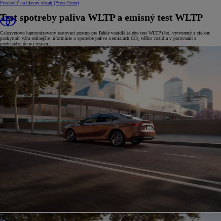
Preskočiť na hlavný obsah
(Press Enter)
Test spotreby paliva WLTP a emisný test WLTP
Celosvetovo harmonizovaný testovací postup pre ľahké vozidlá (alebo test WLTP) bol vytvorený s cieľom
poskytnúť vám reálnejšie informácie o spotrebe paliva a emisiách CO₂ vášho vozidla v porovnaní s
predchádzajúcimi testami.