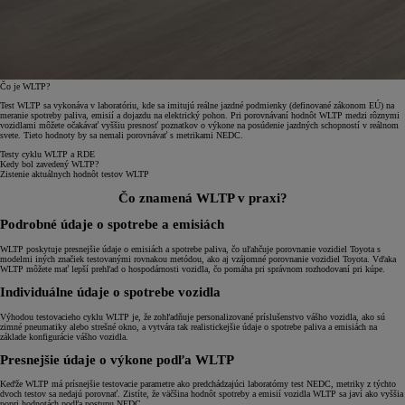
Čo je WLTP?
Test WLTP sa vykonáva v laboratóriu, kde sa imitujú reálne jazdné podmienky (definované zákonom EÚ) na
meranie spotreby paliva, emisií a dojazdu na elektrický pohon. Pri porovnávaní hodnôt WLTP medzi rôznymi
vozidlami môžete očakávať vyššiu presnosť poznatkov o výkone na posúdenie jazdných schopností v reálnom
svete. Tieto hodnoty by sa nemali porovnávať s metrikami NEDC.
Testy cyklu WLTP a RDE
Kedy bol zavedený WLTP?
Zistenie aktuálnych hodnôt testov WLTP
Čo znamená WLTP v praxi?
Podrobné údaje o spotrebe a emisiách
WLTP poskytuje presnejšie údaje o emisiách a spotrebe paliva, čo uľahčuje porovnanie vozidiel Toyota s
modelmi iných značiek testovanými rovnakou metódou, ako aj vzájomné porovnanie vozidiel Toyota. Vďaka
WLTP môžete mať lepší prehľad o hospodárnosti vozidla, čo pomáha pri správnom rozhodovaní pri kúpe.
Individuálne údaje o spotrebe vozidla
Výhodou testovacieho cyklu WLTP je, že zohľadňuje personalizované príslušenstvo vášho vozidla, ako sú
zimné pneumatiky alebo strešné okno, a vytvára tak realistickejšie údaje o spotrebe paliva a emisiách na
základe konfigurácie vášho vozidla.
Presnejšie údaje o výkone podľa WLTP
Keďže WLTP má prísnejšie testovacie parametre ako predchádzajúci laboratórny test NEDC, metriky z týchto
dvoch testov sa nedajú porovnať. Zistíte, že väčšina hodnôt spotreby a emisií vozidla WLTP sa javí ako vyššia
popri hodnotách podľa postupu NEDC.