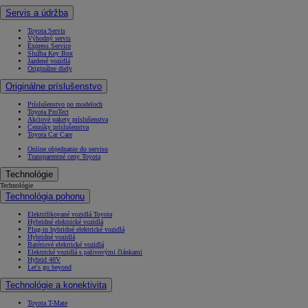
Servis a údržba
Toyota Servis
Výhodný servis
Express Service
Služba Key Box
Jazdené vozidlá
Originálne diely
Originálne príslušenstvo
Príslušenstvo po modeloch
Toyota ProTect
Akciové pakety príslušenstva
Cenníky príslušenstva
Toyota Car Care
Online objednanie do servisu
Transparentné ceny Toyota
Technológie
Technológie
Technológia pohonu
Elektrifikované vozidlá Toyota
Hybridné elektrické vozidlá
Plug-in hybridné elektrické vozidlá
Hybridné vozidlá
Batériové elektrické vozidlá
Elektrické vozidlá s palivovými článkami
Hybrid 48V
Let's go beyond
Technológie a konektivita
Toyota T-Mate