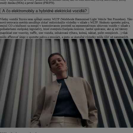
oxidy dusíka (NOx) a pevné častice (PM/PN).
A čo elektromobily a hybridné elektrické vozidlá?
Všetky vozidlá Toyota teraz spĺňajú normy WLTP (Worldwide Harmonised Light Vehicle Test Procedure). Táto
nová testovacia metóda umožňuje získať realistickejšie výsledky v súlade s WLTP. Hodnoty spotreby paliva,
emisií CO a hlučnosti sa merajú v kontrolovanom prostredí na reprezentatívnom sériovom vozidle v súlade s
požiadavkami európskej legislatívy, ktoré zverejnila Európska komisia. Jazdné správanie, ako aj iné faktory
(napríklad stav vozovky, traﬃc, stav vozidla, inštalovaná výbava, kolesá, náklad, počet cestujúcich...) však
môžu aﬀktovať údaje o spotrebe paliva a emisiách, a preto sa skutočné výsledky môžu líšiť od nameraných.