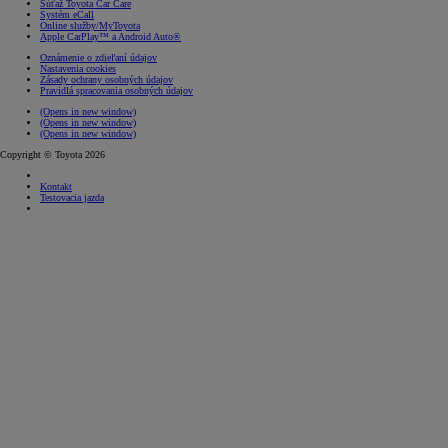
Súťaž Toyota Car Care
Systém eCall
Online služby/MyToyota
Apple CarPlay™ a Android Auto®
Oznámenie o zdieľaní údajov
Nastavenia cookies
Zásady ochrany osobných údajov
Pravidlá spracovania osobných údajov
(Opens in new window)
(Opens in new window)
(Opens in new window)
Copyright © Toyota 2026
Kontakt
Testovacia jazda