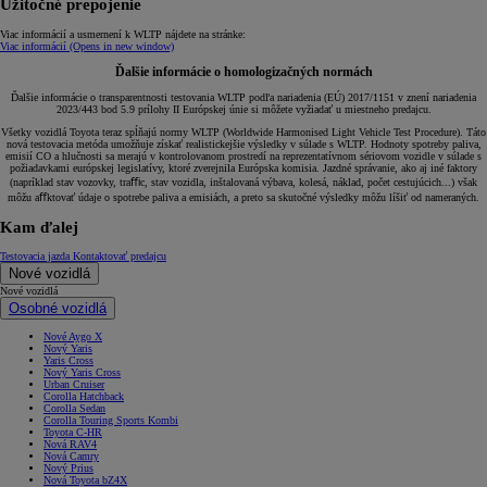
Užitočné prepojenie
Viac informácií a usmernení k WLTP nájdete na stránke:
Viac informácií
(Opens in new window)
Ďalšie informácie o homologizačných normách
Ďalšie informácie o transparentnosti testovania WLTP podľa nariadenia (EÚ) 2017/1151 v znení nariadenia
2023/443 bod 5.9 prílohy II Európskej únie si môžete vyžiadať u miestneho predajcu.
Všetky vozidlá Toyota teraz spĺňajú normy WLTP (Worldwide Harmonised Light Vehicle Test Procedure). Táto
nová testovacia metóda umožňuje získať realistickejšie výsledky v súlade s WLTP. Hodnoty spotreby paliva,
emisií CO a hlučnosti sa merajú v kontrolovanom prostredí na reprezentatívnom sériovom vozidle v súlade s
požiadavkami európskej legislatívy, ktoré zverejnila Európska komisia. Jazdné správanie, ako aj iné faktory
(napríklad stav vozovky, traﬃc, stav vozidla, inštalovaná výbava, kolesá, náklad, počet cestujúcich...) však
môžu aﬀktovať údaje o spotrebe paliva a emisiách, a preto sa skutočné výsledky môžu líšiť od nameraných.
Kam ďalej
Testovacia jazda
Kontaktovať predajcu
Nové vozidlá
Nové vozidlá
Osobné vozidlá
Nové Aygo X
Nový Yaris
Yaris Cross
Nový Yaris Cross
Urban Cruiser
Corolla Hatchback
Corolla Sedan
Corolla Touring Sports Kombi
Toyota C-HR
Nová RAV4
Nová Camry
Nový Prius
Nová Toyota bZ4X