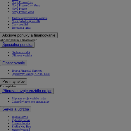
Nový Proace City
Nový Proace City Verso
Nový Proace
Nový Proace Verso
Jazdené a predvádzacie vozidlá
Nové (skladové) vozidlá
Ceny vozidiel
Testovacia jazda
Akciové ponuky a financovanie
Akciové ponuky a financovanie
Špeciálna ponuka
Osobné vozidlá
Úžitkové vozidlá
Financovanie
Toyota Financial Services
Operatívny leasing KINTO ONE
Pre majiteľov
Pre majiteľov
Připravte svoje vozidlo na jar
Připravte svoje vozidlo na jar
Celoročný hotel pre pneumatiky
Servis a údržba
Toyota Servis
Výhodný servis
Express Service
Služba Key Box
Jazdené vozidlá