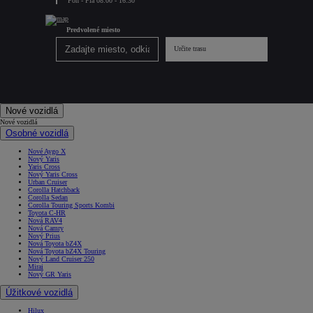
Pon - Pia 08:00 - 16:30
Predvolené miesto
Určite trasu
Nové vozidlá
Nové vozidlá
Osobné vozidlá
Nové Aygo X
Nový Yaris
Yaris Cross
Nový Yaris Cross
Urban Cruiser
Corolla Hatchback
Corolla Sedan
Corolla Touring Sports Kombi
Toyota C-HR
Nová RAV4
Nová Camry
Nový Prius
Nová Toyota bZ4X
Nová Toyota bZ4X Touring
Nový Land Cruiser 250
Mirai
Nový GR Yaris
Úžitkové vozidlá
Hilux