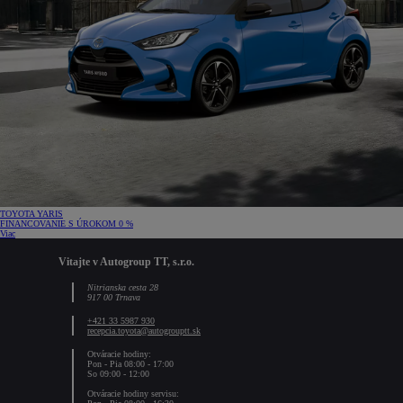
TOYOTA YARIS
FINANCOVANIE S ÚROKOM 0 %
Viac
Vitajte v Autogroup TT, s.r.o.
Nitrianska cesta 28
917 00 Trnava
+421 33 5987 930
recepcia.toyota@autogrouptt.sk
Otváracie hodiny:
Pon - Pia 08:00 - 17:00
So 09:00 - 12:00
Otváracie hodiny servisu: