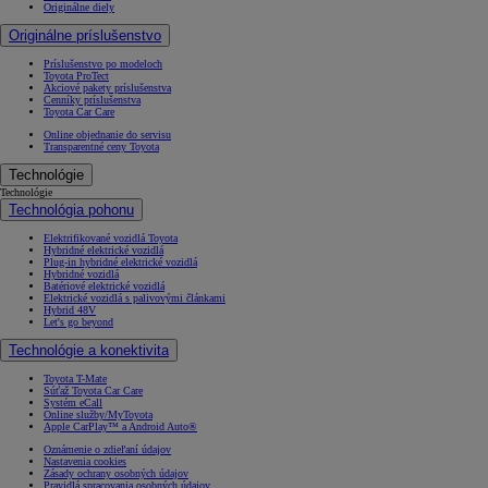
Originálne diely
Originálne príslušenstvo
Príslušenstvo po modeloch
Toyota ProTect
Akciové pakety príslušenstva
Cenníky príslušenstva
Toyota Car Care
Online objednanie do servisu
Transparentné ceny Toyota
Technológie
Technológie
Technológia pohonu
Elektrifikované vozidlá Toyota
Hybridné elektrické vozidlá
Plug-in hybridné elektrické vozidlá
Hybridné vozidlá
Batériové elektrické vozidlá
Elektrické vozidlá s palivovými článkami
Hybrid 48V
Let's go beyond
Technológie a konektivita
Toyota T-Mate
Súťaž Toyota Car Care
Systém eCall
Online služby/MyToyota
Apple CarPlay™ a Android Auto®
Oznámenie o zdieľaní údajov
Nastavenia cookies
Zásady ochrany osobných údajov
Pravidlá spracovania osobných údajov