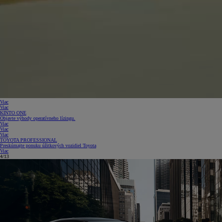
Viac
Viac
KINTO ONE
Objavte výhody operatívneho lízingu.
Viac
Viac
Viac
TOYOTA PROFESSIONAL
Preskúmajte ponuku úžitkových vozidiel Toyota
Viac
5/13