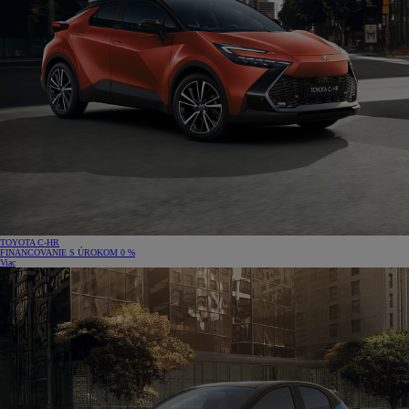
TOYOTA C‑HR
FINANCOVANIE S ÚROKOM 0 %
Viac