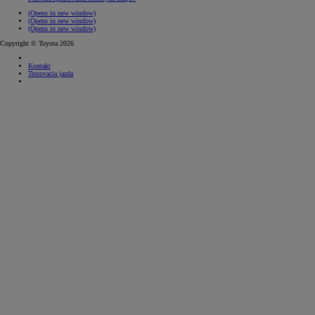
(Opens in new window)
(Opens in new window)
(Opens in new window)
Copyright © Toyota 2026
Kontakt
Testovacia jazda