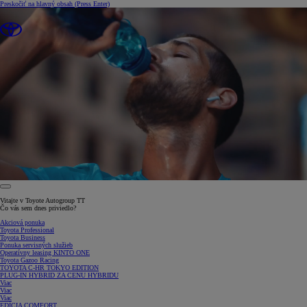
Preskočiť na hlavný obsah
(Press Enter)
0:29 / 1:34
Vitajte v Toyote Autogroup TT
Čo vás sem dnes priviedlo?
Akciová ponuka
Toyota Professional
Toyota Business
Ponuka servisných služieb
Operatívny leasing KINTO ONE
Toyota Gazoo Racing
TOYOTA C-HR TOKYO EDITION
PLUG-IN HYBRID ZA CENU HYBRIDU
Viac
Viac
Viac
EDÍCIA COMFORT