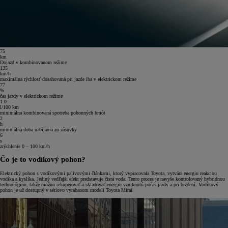
75
km
Dojazd v kombinovanom režime
135
km/h
maximálna rýchlosť dosahovaná pri jazde iba v elektrickom režime
77
%
čas jazdy v elektrickom režime
1.0
l/100 km
minimálna kombinovaná spotreba pohonných hmôt
2
h
minimálna doba nabíjania zo zásuvky
6
s
zrýchlenie 0 – 100 km/h
Čo je to vodíkový pohon?
Elektrický pohon s vodíkovými palivovými článkami, ktorý vypracovala Toyota, vytvára energiu reakciou
vodíka a kyslíka. Jediný vedľajší efekt predstavuje čistá voda. Tento proces je navyše kontrolovaný hybridnou
technológiou, takže možno rekuperovať a skladovať energiu vzniknutú počas jazdy a pri brzdení. Vodíkový
pohon je už dostupný v sériovo vyrábanom modeli Toyota Mirai.