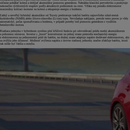
súčasne poháňať kolesá a dobíjať akumulátor pomocou generátora. Nahrádza klasickú prevodovku a poskytuje
nekonečno rýchlostných stupňov podľa aktuálnych podmienok na ceste. Vďaka nej prenáša elektromotor
maximálny krútiaci moment na kolesá a rekuperuje energiu z brzdenia.
Ľahký a neveľký hybridný akumulátor od Toyoty predstavuje trakčnú batériu najnovšieho nikel-metal-
hydridového (NiMH) alebo lítiovo-iónového (Li-ion) typu. Nevyžaduje nabíjanie, pretože tento proces je vždy
automatický, počas spomaľovania a brzdenia, v prípade potreby tiež pomocou generátora s využitím
benzínového motora.
Riadiaca jednotka v hybridnom systéme plní kľúčovú funkciu pri odovzdávaní prúdu medzi akumulátorom
a pohonnou sústavou. Invertor s „boost“ konvertorom na jednej strane premieňa mechanickú energiu
z elektromotora na jednosmerný prúd do batérie, na druhej strane adaptuje napätie dodávané elektromotoru, aby
sa zvýšila jeho účinnosť. Možnosť zvýšenia napätia z úrovne riadiacej jednotky značne zľahčuje batériu, ktorá
tak môže byť ľahšia a menšia.