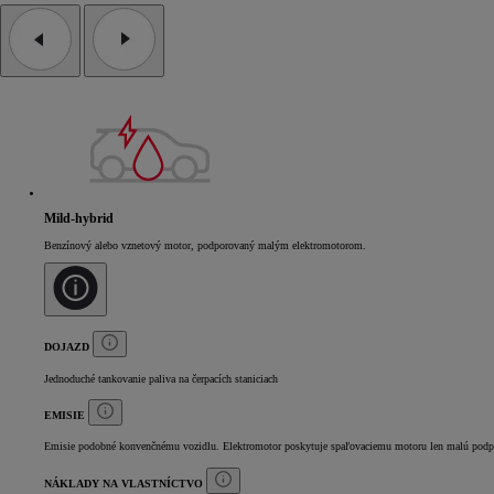
Mild-hybrid
Benzínový alebo vznetový motor, podporovaný malým elektromotorom.
DOJAZD
Jednoduché tankovanie paliva na čerpacích staniciach
EMISIE
Emisie podobné konvenčnému vozidlu. Elektromotor poskytuje spaľovaciemu motoru len malú podp
NÁKLADY NA VLASTNÍCTVO