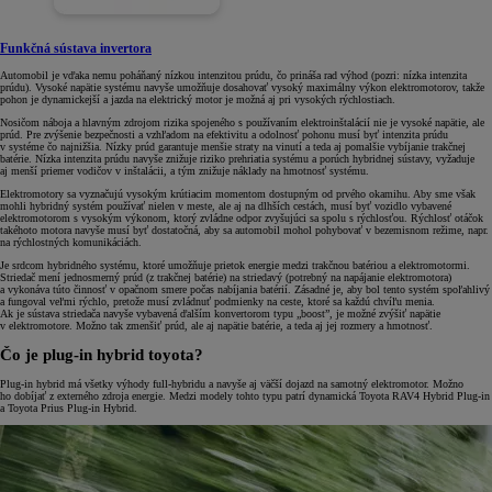
Funkčná sústava invertora
Automobil je vďaka nemu poháňaný nízkou intenzitou prúdu, čo prináša rad výhod (pozri: nízka intenzita
prúdu). Vysoké napätie systému navyše umožňuje dosahovať vysoký maximálny výkon elektromotorov, takže
pohon je dynamickejší a jazda na elektrický motor je možná aj pri vysokých rýchlostiach.
Nosičom náboja a hlavným zdrojom rizika spojeného s používaním elektroinštalácií nie je vysoké napätie, ale
prúd. Pre zvýšenie bezpečnosti a vzhľadom na efektivitu a odolnosť pohonu musí byť intenzita prúdu
v systéme čo najnižšia. Nízky prúd garantuje menšie straty na vinutí a teda aj pomalšie vybíjanie trakčnej
batérie. Nízka intenzita prúdu navyše znižuje riziko prehriatia systému a porúch hybridnej sústavy, vyžaduje
aj menší priemer vodičov v inštalácii, a tým znižuje náklady na hmotnosť systému.
Elektromotory sa vyznačujú vysokým krútiacim momentom dostupným od prvého okamihu. Aby sme však
mohli hybridný systém používať nielen v meste, ale aj na dlhších cestách, musí byť vozidlo vybavené
elektromotorom s vysokým výkonom, ktorý zvládne odpor zvyšujúci sa spolu s rýchlosťou. Rýchlosť otáčok
takéhoto motora navyše musí byť dostatočná, aby sa automobil mohol pohybovať v bezemisnom režime, napr.
na rýchlostných komunikáciách.
Je srdcom hybridného systému, ktoré umožňuje prietok energie medzi trakčnou batériou a elektromotormi.
Striedač mení jednosmerný prúd (z trakčnej batérie) na striedavý (potrebný na napájanie elektromotora)
a vykonáva túto činnosť v opačnom smere počas nabíjania batérií. Zásadné je, aby bol tento systém spoľahlivý
a fungoval veľmi rýchlo, pretože musí zvládnuť podmienky na ceste, ktoré sa každú chvíľu menia.
Ak je sústava striedača navyše vybavená ďalším konvertorom typu „boost”, je možné zvýšiť napätie
v elektromotore. Možno tak zmenšiť prúd, ale aj napätie batérie, a teda aj jej rozmery a hmotnosť.
Čo je plug-in hybrid toyota?
Plug-in hybrid má všetky výhody full-hybridu a navyše aj väčší dojazd na samotný elektromotor. Možno
ho dobíjať z externého zdroja energie. Medzi modely tohto typu patrí dynamická Toyota RAV4 Hybrid Plug-in
a Toyota Prius Plug-in Hybrid.