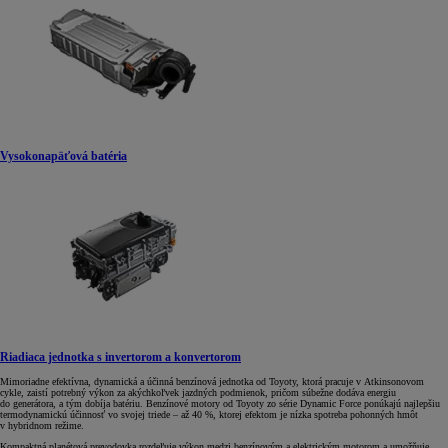
Vysokonapäťová batéria
Riadiaca jednotka s invertorom a konvertorom
Mimoriadne efektívna, dynamická a účinná benzínová jednotka od Toyoty, ktorá pracuje v Atkinsonovom
cykle, zaistí potrebný výkon za akýchkoľvek jazdných podmienok, pričom súbežne dodáva energiu
do generátora, a tým dobíja batériu. Benzínové motory od Toyoty zo série Dynamic Force ponúkajú najlepšiu
termodynamickú účinnosť vo svojej triede – až 40 %, ktorej efektom je nízka spotreba pohonných hmôt
v hybridnom režime.
Kompaktná planétová prevodovka rozdeľuje výkon medzi benzínovým a elektrickým motorom a umožňuje