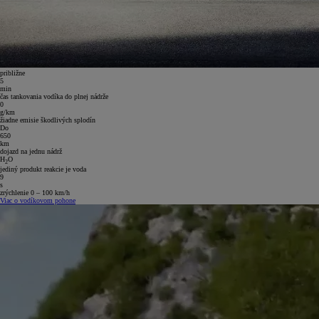
približne
5
min
čas tankovania vodíka do plnej nádrže
0
g/km
žiadne emisie škodlivých splodín
Do
650
km
dojazd na jednu nádrž
H
O
2
jediný produkt reakcie je voda
9
s
zrýchlenie 0 – 100 km/h
Viac o vodíkovom pohone