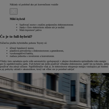
Náklady sú podobné ako pri konvenčnom vozidle
Mild-hybrid
Spaľovací motor s malým podporným elektromotorom
Jazda v čisto elektrickom režime nie je možná
Malá úspornosť paliva
Čo je to full-hybrid?
Súčasťou plného hybridného pohonu Toyoty sú:
účinný benzínový motor,
planétová prevodovka s elektromotorom a generátorom,
vysokonapäťová batéria,
riadiaca jednotka s invertorom a konvertorom.
Všetky tieto zariadenia spolu stále automaticky spolupracujú v záujme dosiahnutia optimálneho toku energie
pre čo najefektívnejšiu jazdu. Full-hybrid tak môže používať výhradne elektromotor, jazdiť len na benzín, alebo
používať oba zdroje súčasne. Najdôležitejšie však je, že elektromotor rekuperuje energiu vznikajúcu pri brzdení
a jej prebytky ukladá v akumulátore, ktorý tak vôbec nie je potrebné nabíjať.