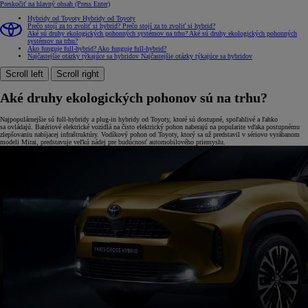
Preskočiť na hlavný obsah
(Press Enter)
Hybridy od Toyoty
Hybridy od Toyoty
Prečo stojí za to zvoliť si hybrid?
Prečo stojí za to zvoliť si hybrid?
Aké sú druhy ekologických pohonných systémov na trhu?
Aké sú druhy ekologických pohonných
systémov na trhu?
Ako funguje full-hybrid?
Ako funguje full-hybrid?
Najčastejšie otázky týkajúce sa hybridov
Najčastejšie otázky týkajúce sa hybridov
Scroll left
Scroll right
Aké druhy ekologických pohonov sú na trhu?
Najpopulárnejšie sú full-hybridy a plug-in hybridy od Toyoty, ktoré sú dostupné, spoľahlivé a ľahko
sa ovládajú. Batériové elektrické vozidlá na čisto elektrický pohon naberajú na popularite vďaka postupnému
zlepšovaniu nabíjacej infraštruktúry. Vodíkový pohon od Toyoty, ktorý sa už predstavil v sériovo vyrábanom
modeli Mirai, predstavuje veľkú nádej pre budúcnosť automobilového priemyslu.