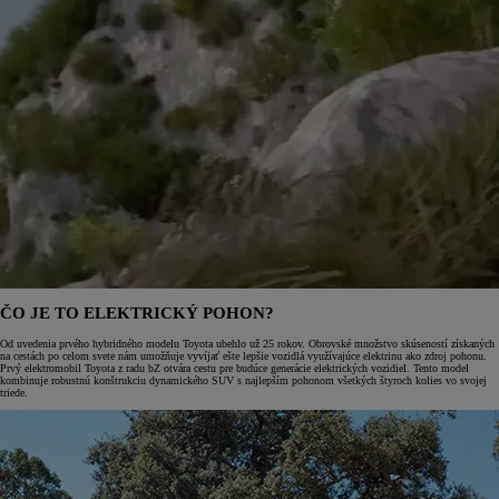
ČO JE TO ELEKTRICKÝ POHON?
Od uvedenia prvého hybridného modelu Toyota ubehlo už 25 rokov. Obrovské množstvo skúseností získaných
na cestách po celom svete nám umožňuje vyvíjať ešte lepšie vozidlá využívajúce elektrinu ako zdroj pohonu.
Prvý elektromobil Toyota z radu bZ otvára cestu pre budúce generácie elektrických vozidiel. Tento model
kombinuje robustnú konštrukciu dynamického SUV s najlepším pohonom všetkých štyroch kolies vo svojej
triede.