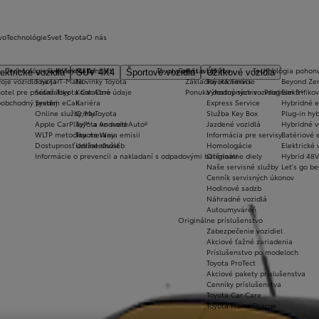
vo
Technológie
Svet Toyota
O nás
Technológie a konektivita
Svet Toyota
Kontakt
Toyota prestavby
Servis a údržba
Technológia pohon
ektrické vozidlá
SUV 4X4
Športové vozidlá
Úžitkové vozidlá
oje vozidlo na jar
Toyota T-Mate
Novinky Toyota
Základné informácie
Toyota Servis
Beyond Ze
hotel pre pneumatiky
Súťaž Toyota Car Care
Kontaktné údaje
Ponuka dostupných vozidiel
Výhodný servis - Program 3+
Elektrifiko
koobchodný predaj
Systém eCall
Kariéra
Express Service
Hybridné e
Online služby/MyToyota
O nas
Služba Key Box
Plug-in hyb
Apple CarPlay™ a Android Auto®
Toyota vo svete
Jazdené vozidlá
Hybridné v
WLTP metodika merania emisii
Toyota Way
Informácia pre servisy
Batériové e
Dostupnosť online služieb
Udržateľnosť
Homologácie
Elektrické 
Informácie o prevencii a nakladaní s odpadovými batériami
Originálne diely
Hybrid 48V
Naše servisné služby
Let's go b
Cenník servisných úkonov
Hodinové sadzb
Náhradné vozidlá
Autoumyváreň
Originálne príslušenstvo
Zabezpečenie vozidiel
Akciové ťažné zariadenia
Príslušenstvo po modeloch
Toyota ProTect
Akciové pakety príslušenstva
Cenníky príslušenstva
Toyota Car Care
Toyota HomeCharge