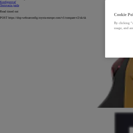
Konfigurovať
Testovacia jazda
Read timed out
Cookie Pol
POST https://dxp-webcarconfig.toyota-europe.com/v1/compare-v2/sk/sk
By clicking “
usage, and ass