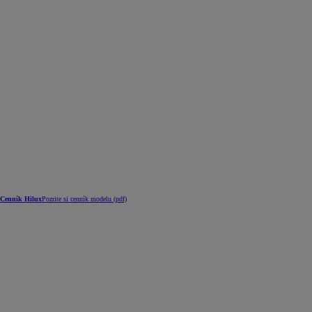
Cenník Hilux
Pozrite si cenník modelu (pdf)