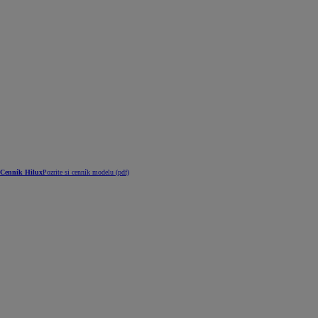
Cenník Hilux
Pozrite si cenník modelu (pdf)