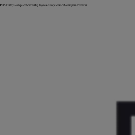
POST https://dxp-webcarconfig.toyota-europe.com/v1/compare-v2/sk/sk