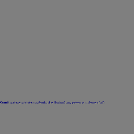
Cenník paketov príslušenstva
Pozrite si zvýhodnené ceny paketov príslušenstva (pdf)