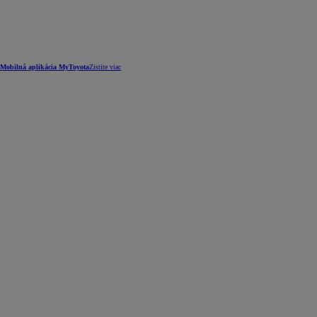
Mobilná aplikácia MyToyota
Zistite viac