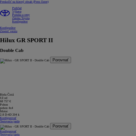
Preskočiť na hlavný obsah
(Press Enter)
Prehľad
Výbava
Ponuka a ceny
Záruka Toyota
Konfigurátor
Konfigurátor
Zmeniť verziu
Hilux
GR SPORT II
Double Cab
Porovnať
Biela Čistá
Už od
68 757 €
Pohon
pohon 4x4
Motor
2.8 D-4D 204 k
Konfigurovať
Testovacia jazda
Porovnať
Konfigurovať
Testovacia jazda