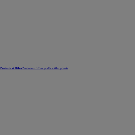
Zostavte si Hilux
Zostavte si Hilux podľa vášho priania