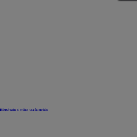
Hilux
Pozrite si online katalóg modelu