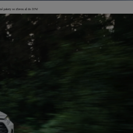
odné pakety so zľavou až do 31%!