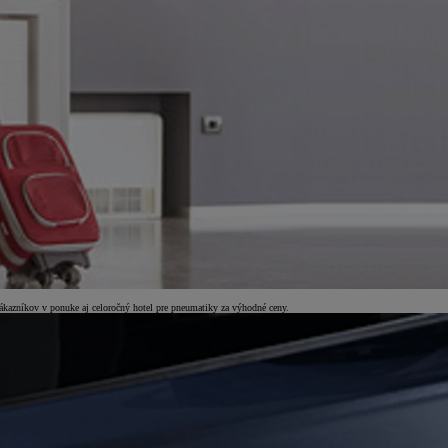
 zákazníkov v ponuke aj celoročný hotel pre pneumatiky za výhodné ceny.