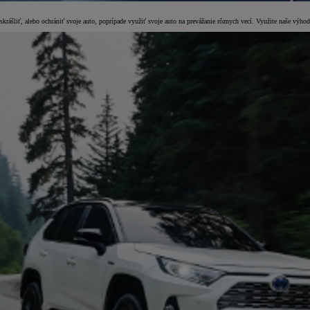
e skrášliť, alebo ochrániť svoje auto, poprípade využiť svoje auto na prevážanie rôznych vecí. Využite naše výh