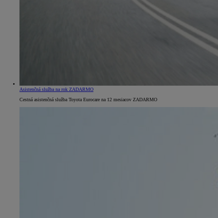
Od
22 390 €
s DPH
Asistenčná služba na rok ZADARMO
vr. zvýhodnenia
1 300 €
Cestná asistenčná služba Toyota Eurocare na 12 mesiacov ZADARMO
a bonusu za výkup
800 €
Corolla Sedan
AJ HYBRID