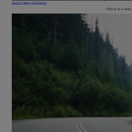
Akciové pakety príslušenstva
Určite aj Vy si chcet