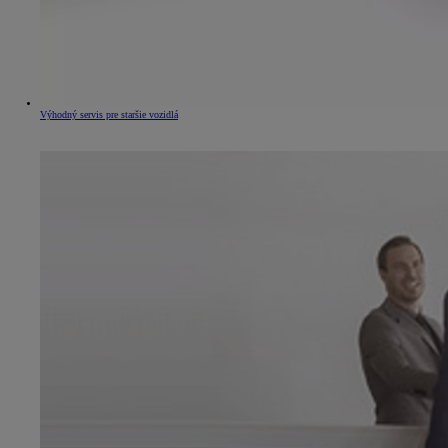
Výhodný servis pre staršie vozidlá
Od
16 690 €
s DPH
vr. zvýhodnenia
1 000 €
a bonusu za výkup
500 €
Nový Yaris Cross
HYBRID