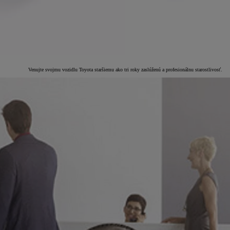
Venujte svojmu vozidlu Toyota staršiemu ako tri roky zaslúženú a profesionálnu starostlivosť.