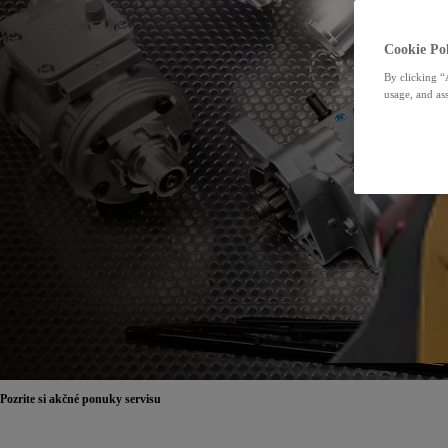
Cookie Pol
By clicking “
usage, and ass
Pozrite si akčné ponuky servisu