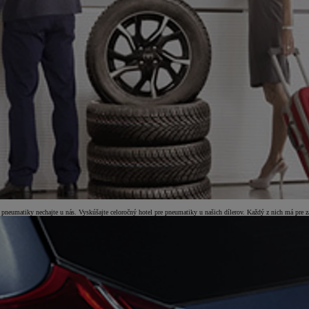
né pneumatiky nechajte u nás. Vyskúšajte celoročný hotel pre pneumatiky u našich dílerov. Každý z nich má pre