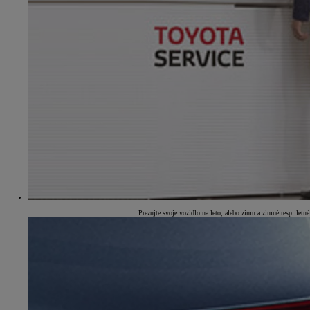
Prezujte svoje vozidlo na leto, alebo zimu a zimné resp. let