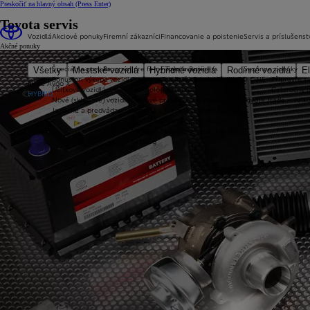
Preskočiť na hlavný obsah
(Press Enter)
Toyota servis
Vozidlá
Akciové ponuky
Firemní zákazníci
Financovanie a poistenie
Servis a príslušenst
Akčné ponuky
Špeciálna ponuka
Program pre firmy Toyota Business
Financovanie
Sezónne ponuky
Všetky
Mestské vozidlá
Hybridné vozidlá
Rodinné vozidlá
El
Bonus pri výkupe vozidla
Program pre firmy Toyota Business
Operatívny leasing KINTO ONE
Připravte sv
Nové Aygo X
Úžitkové vozidlá
Technológie
Poistenie
Celoročný 
HYBRID
Nové (skladové) vozidlá
Celkové prevádzkové náklady (TCO)
Toyota Trade – veľ
Jazdené a predvádzacie vozidlá
Kontakt s predstaviteľom Toyota
Príslušenstvo pre podnikanie
Najlepší hybrid pre podnikanie
Katalóg