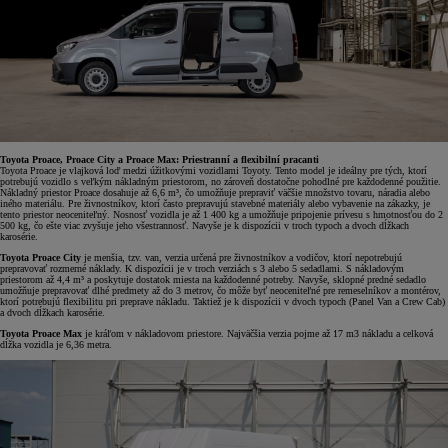
Toyota Proace, Proace City a Proace Max: Priestranní a flexibilní pracanti
Toyota Proace je vlajková loď medzi úžitkovými vozidlami Toyoty. Tento model je ideálny pre tých, ktorí
potrebujú vozidlo s veľkým nákladným priestorom, no zároveň dostatočne pohodlné pre každodenné použitie.
Nákladný priestor Proace dosahuje až 6,6 m³, čo umožňuje prepraviť väčšie množstvo tovaru, náradia alebo
iného materiálu. Pre živnostníkov, ktorí často prepravujú stavebné materiály alebo vybavenie na zákazky, je
tento priestor neoceniteľný. Nosnosť vozidla je až 1 400 kg a umožňuje pripojenie prívesu s hmotnosťou do 2
500 kg, čo ešte viac zvyšuje jeho všestrannosť. Navyše je k dispozícii v troch typoch a dvoch dĺžkach
karosérie.
Toyota Proace City
je menšia, tzv. van, verzia určená pre živnostníkov a vodičov, ktorí nepotrebujú
prepravovať rozmerné náklady. K dispozícii je v troch verziách s 3 alebo 5 sedadlami. S nákladovým
priestorom až 4,4 m³ a poskytuje dostatok miesta na každodenné potreby. Navyše, sklopné predné sedadlo
umožňuje prepravovať dlhé predmety až do 3 metrov, čo môže byť neoceniteľné pre remeselníkov a montérov,
ktorí potrebujú flexibilitu pri preprave nákladu. Taktiež je k dispozícii v dvoch typoch (Panel Van a Crew Cab)
a dvoch dĺžkach karosérie.
Toyota Proace Max
je kráľom v nákladovom priestore. Najväčšia verzia pojme až 17 m3 nákladu a celková
dĺžka vozidla je 6,36 metra.