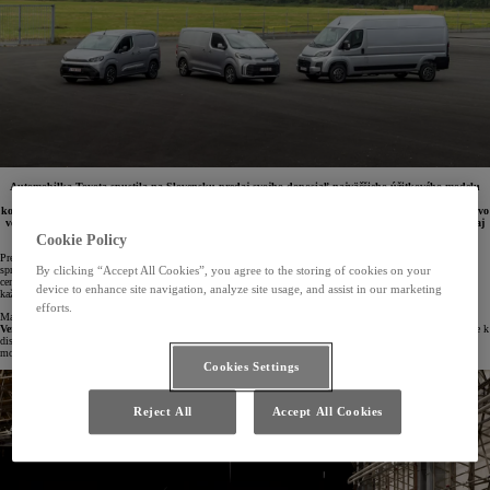
Automobilka Toyota spustila na Slovensku predaj svojho doposiaľ najväčšieho úžitkového modelu
Proace Max. Vozidlo s dĺžkou 5,4 až 6,36 metra, ktoré pojme 10 až 17 m3 nákladu, tak dopĺňa
kompletne modernizované portfólio ponuky Toyota Professional najväčším modelom. K dispozícii je vo
verzii so spaľovacím motorom aj ako elektromobil. Po vyhotovení VAN sa na trhu postupne objaví aj
ako CrewCab, šasi, platforma či valník.
Cookie Policy
Pre tých, ktorí balansujú medzi podnikaním, rodinným životom a voľnočasovými aktivitami, je výber
správneho vozidla kľúčový. Toyota teraz prináša širokú ponuku úžitkových vozidiel Professional, ktoré sú
By clicking “Accept All Cookies”, you agree to the storing of cookies on your
cenovo dostupné, variabilné a ideálne pre tých, ktorí potrebujú spoľahlivé a všestranné riešenia pre svoje
device to enhance site navigation, analyze site usage, and assist in our marketing
každodenné výzvy.
efforts.
Malí podnikatelia a živnostníci s viacpočetnými rodinami ocenia civilnejšie verzie
Proace City
Verso
či
Proace Verso
, ktoré ponúkajú viac miest na sedenie a veľkorysý úložný priestor. Pre dobrodruhov je k
dispozícii terénna
Toyota Hilux
. Podnikatelia, ktorí potrebujú skôr väčší úložný priestor môžu siahnuť po
modeloch
Proace City
,
Proace
alebo najnovší
Proace Max
.
Cookies Settings
Reject All
Accept All Cookies