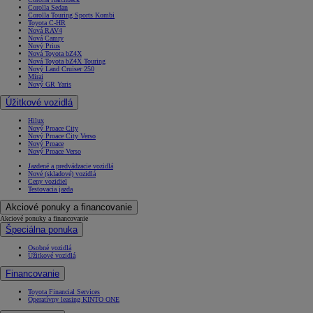
Corolla Sedan
Corolla Touring Sports Kombi
Toyota C-HR
Nová RAV4
Nová Camry
Nový Prius
Nová Toyota bZ4X
Nová Toyota bZ4X Touring
Nový Land Cruiser 250
Mirai
Nový GR Yaris
Úžitkové vozidlá
Hilux
Nový Proace City
Nový Proace City Verso
Nový Proace
Nový Proace Verso
Jazdené a predvádzacie vozidlá
Nové (skladové) vozidlá
Ceny vozidiel
Testovacia jazda
Akciové ponuky a financovanie
Akciové ponuky a financovanie
Špeciálna ponuka
Osobné vozidlá
Úžitkové vozidlá
Financovanie
Toyota Financial Services
Operatívny leasing KINTO ONE