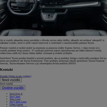
Ak je vozidlo zákazníka mimo prevádzky z dôvodu servisu alebo údržby, zákazník má možnosť zabezpečiť si
náhradné vozidlo, ktoré si môže vopred rezervovať a vyzdvihnúť u autorizovaného partnera Toyota.
Prestoje vozidiel je možné skrátiť na minimum aj pomocou služby Express Service, v rámci ktorej sú k
vozidlu pridelení dvaja technici. Tí využívajú pracovnú stanicu špecializovanú pre ľahké úžitkové vozidlá,
vďaka čomu môžu byť úkony bežnej údržby vykonané aj dvakrát rýchlejšie.
Spoločnosť Toyota ponúka finančné a poistné produkty, ako aj produkty lízingu a zmluvného prenájmu šité na
mieru pre modelový rad Toyota Professional. Tieto produkty poskytujú odnože spoločnosti Toyota Financial
Services, Toyota Insurance Services a jej celoeurópska divízia mobility KINTO.
Kontakt
Kontakt
(Opens in new window)
Nové vozidlá
Nové vozidlá
Osobné vozidlá
Nové Aygo X
Nový Yaris
Yaris Cross
Nový Yaris Cross
Urban Cruiser
Corolla Hatchback