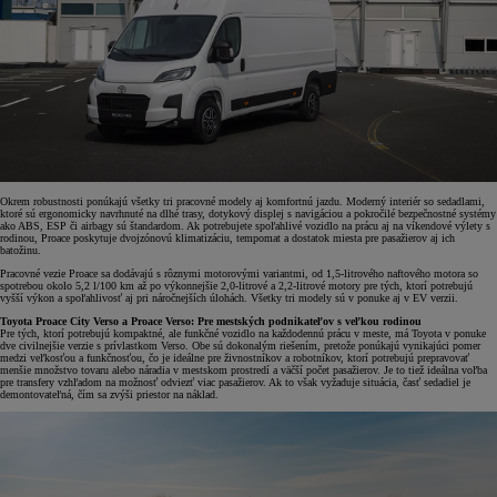
Okrem robustnosti ponúkajú všetky tri pracovné modely aj komfortnú jazdu. Moderný interiér so sedadlami,
ktoré sú ergonomicky navrhnuté na dlhé trasy, dotykový displej s navigáciou a pokročilé bezpečnostné systémy
ako ABS, ESP či airbagy sú štandardom. Ak potrebujete spoľahlivé vozidlo na prácu aj na víkendové výlety s
rodinou, Proace poskytuje dvojzónovú klimatizáciu, tempomat a dostatok miesta pre pasažierov aj ich
batožinu.
Pracovné vezie Proace sa dodávajú s rôznymi motorovými variantmi, od 1,5-litrového naftového motora so
spotrebou okolo 5,2 l/100 km až po výkonnejšie 2,0-litrové a 2,2-litrové motory pre tých, ktorí potrebujú
vyšší výkon a spoľahlivosť aj pri náročnejších úlohách. Všetky tri modely sú v ponuke aj v EV verzii.
Toyota Proace City Verso a Proace Verso: Pre mestských podnikateľov s veľkou rodinou
Pre tých, ktorí potrebujú kompaktné, ale funkčné vozidlo na každodennú prácu v meste, má Toyota v ponuke
dve civilnejšie verzie s prívlastkom Verso. Obe sú dokonalým riešením, pretože ponúkajú vynikajúci pomer
medzi veľkosťou a funkčnosťou, čo je ideálne pre živnostníkov a robotníkov, ktorí potrebujú prepravovať
menšie množstvo tovaru alebo náradia v mestskom prostredí a väčší počet pasažierov. Je to tiež ideálna voľba
pre transfery vzhľadom na možnosť odviezť viac pasažierov. Ak to však vyžaduje situácia, časť sedadiel je
demontovateľná, čím sa zvýši priestor na náklad.