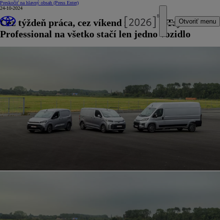
Preskočiť na hlavný obsah
(Press Enter)
24-10-2024
Cez týždeň práca, cez víkend zábava. S Toyota
Otvoriť menu
Professional na všetko stačí len jedno vozidlo