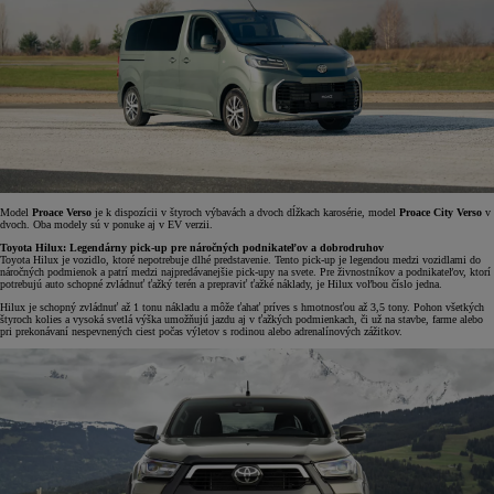
Model
Proace Verso
je k dispozícii v štyroch výbavách a dvoch dĺžkach karosérie, model
Proace City Verso
v
dvoch. Oba modely sú v ponuke aj v EV verzii.
Toyota Hilux: Legendárny pick-up pre náročných podnikateľov a dobrodruhov
Toyota Hilux je vozidlo, ktoré nepotrebuje dlhé predstavenie. Tento pick-up je legendou medzi vozidlami do
náročných podmienok a patrí medzi najpredávanejšie pick-upy na svete. Pre živnostníkov a podnikateľov, ktorí
potrebujú auto schopné zvládnuť ťažký terén a prepraviť ťažké náklady, je Hilux voľbou číslo jedna.
Hilux je schopný zvládnuť až 1 tonu nákladu a môže ťahať príves s hmotnosťou až 3,5 tony. Pohon všetkých
štyroch kolies a vysoká svetlá výška umožňujú jazdu aj v ťažkých podmienkach, či už na stavbe, farme alebo
pri prekonávaní nespevnených ciest počas výletov s rodinou alebo adrenalínových zážitkov.