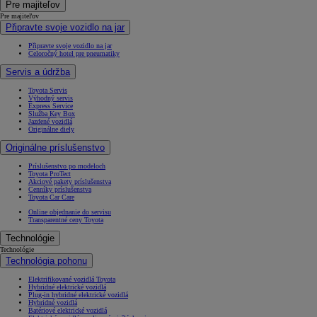
Pre majiteľov
Pre majiteľov
Připravte svoje vozidlo na jar
Připravte svoje vozidlo na jar
Celoročný hotel pre pneumatiky
Servis a údržba
Toyota Servis
Výhodný servis
Express Service
Služba Key Box
Jazdené vozidlá
Originálne diely
Originálne príslušenstvo
Príslušenstvo po modeloch
Toyota ProTect
Akciové pakety príslušenstva
Cenníky príslušenstva
Toyota Car Care
Online objednanie do servisu
Transparentné ceny Toyota
Technológie
Technológie
Technológia pohonu
Elektrifikované vozidlá Toyota
Hybridné elektrické vozidlá
Plug-in hybridné elektrické vozidlá
Hybridné vozidlá
Batériové elektrické vozidlá