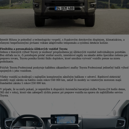
Interiér Hiluxu je pohodlný a technologicky vyspelý, s 8-palcovým dotykovým displejom, klimatizáciou, a
rôznymi bezpečnostnými prvkami vrátane adaptívneho tempomatu a systému detekcie kolízie.
Flexibilita a personalizácia úžitkových vozidiel Toyota
Jednou z hlavných výhod Toyoty je možnosť prispôsobenia jej úžitkových vozidiel individuálnym potrebám.
Bez ohľadu na to, či potrebujete pridať strešné nosiče, interiérové regály na náradie alebo špeciálne riešenia pre
prepravu tovaru, Toyota ponúka širokú škálu doplnkov, ktoré umožnia vytvoriť vozidlo presne na mieru
podnikaniu.
Prísľub Toyota Professional poskytuje každému zákazníkovi značky Toyota Professional jedinečný balík výhod
spojených s jeho vozidlom.
Všetky vozidlá sa dodávajú s najlepším komplexným záručným balíkom v odvetví. Batériové elektrické
modely majú záruku na batériu osem rokov/160 000 km, zatiaľ čo modely so vznetovým motorom majú
štandardnú záruku 5 rokov/250 000 km.
V prípade, že sa niečo pokazí, je nepretržite k dispozícii Asistenčná havarijná služba Toyota (24 hodín denne,
365 dní v roku), ktorá vám zabezpečí rýchlu pomoc pri preprave vozidla na opravu do najbližšieho servisu
Toyota.