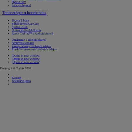
Hybrid 48V
Let's go beyond
Technológie a konektivita
Toyota T-Mate
Súťaž Toyota Car Care
Systém eCall
Online služby/MyToyota
Apple CarPlay™ a Android Auto®
Oznámenie o zdieľaní údajov
Nastavenia cookies
Zásady ochrany osobných údajov
Pravidlá spracovania osobných údajov
(Opens in new window)
(Opens in new window)
(Opens in new window)
Copyright © Toyota 2026
Kontakt
Testovacia jazda