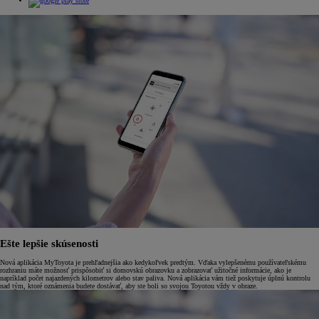
Ešte lepšie skúsenosti
Nová aplikácia MyToyota je prehľadnejšia ako kedykoľvek predtým. Vďaka vylepšenému používateľskému
rozhraniu máte možnosť prispôsobiť si domovskú obrazovku a zobrazovať užitočné informácie, ako je
napríklad počet najazdených kilometrov alebo stav paliva. Nová aplikácia vám tiež poskytuje úplnú kontrolu
nad tým, ktoré oznámenia budete dostávať, aby ste boli so svojou Toyotou vždy v obraze.