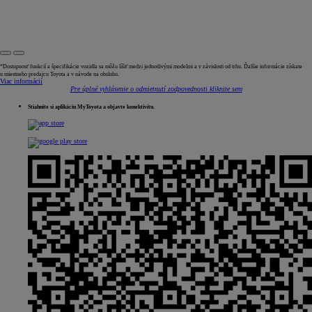
*Dostupnosť funkcií a špecifikácie vozidla sa môžu líšiť medzi jednotlivými modelmi a v závislosti od trhu. Ďalšie informácie získate
u miestneho predajcu Toyota a v návode na obsluhu.
Viac informácií
Pre úplné vyhlásenie o odmietnutí zodpovednosti kliknite sem
Stiahnite si aplikáciu MyToyota a objavte konektivitu.