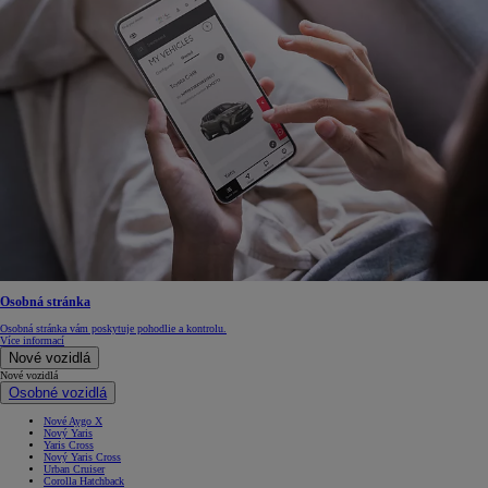
Osobná stránka
Osobná stránka vám poskytuje pohodlie a kontrolu.
Více informací
Nové vozidlá
Nové vozidlá
Osobné vozidlá
Nové Aygo X
Nový Yaris
Yaris Cross
Nový Yaris Cross
Urban Cruiser
Corolla Hatchback