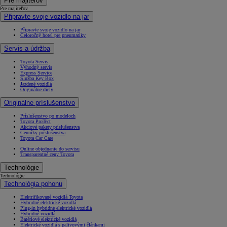
Pre majiteľov
Pre majiteľov
Připravte svoje vozidlo na jar
Připravte svoje vozidlo na jar
Celoročný hotel pre pneumatiky
Servis a údržba
Toyota Servis
Výhodný servis
Express Service
Služba Key Box
Jazdené vozidlá
Originálne diely
Originálne príslušenstvo
Príslušenstvo po modeloch
Toyota ProTect
Akciové pakety príslušenstva
Cenníky príslušenstva
Toyota Car Care
Online objednanie do servisu
Transparentné ceny Toyota
Technológie
Technológie
Technológia pohonu
Elektrifikované vozidlá Toyota
Hybridné elektrické vozidlá
Plug-in hybridné elektrické vozidlá
Hybridné vozidlá
Batériové elektrické vozidlá
Elektrické vozidlá s palivovými článkami