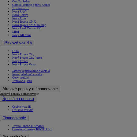
Corolla Sedan
Corolla Touring Sports Kombi
Toyota C-HR
Nová RAV4
Nová Camry
Nový Prius
Nová Toyota bZ4X
Nová Toyota bZ4X Touring
Nový Land Cruiser 250
Mirai
Nový GR Yaris
Úžitkové vozidlá
Hilux
Nový Proace City
Nový Proace City Verso
Nový Proace
Nový Proace Verso
Jazdené a predvádzacie vozidlá
Nové (skladové) vozidlá
Ceny vozidiel
Testovacia jazda
Akciové ponuky a financovanie
Akciové ponuky a financovanie
Špeciálna ponuka
Osobné vozidlá
Úžitkové vozidlá
Financovanie
Toyota Financial Services
Operatívny leasing KINTO ONE