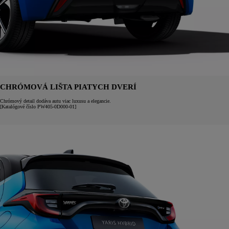
CHRÓMOVÁ LIŠTA PIATYCH DVERÍ
Chrómový detail dodáva autu viac luxusu a elegancie.
[Katalógové číslo PW405-0D000-01]