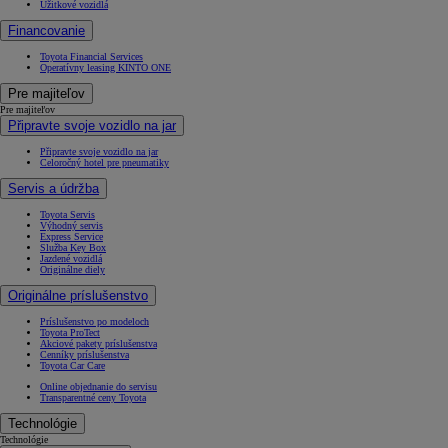
Úžitkové vozidlá
Financovanie
Toyota Financial Services
Operatívny leasing KINTO ONE
Pre majiteľov
Pre majiteľov
Připravte svoje vozidlo na jar
Připravte svoje vozidlo na jar
Celoročný hotel pre pneumatiky
Servis a údržba
Toyota Servis
Výhodný servis
Express Service
Služba Key Box
Jazdené vozidlá
Originálne diely
Originálne príslušenstvo
Príslušenstvo po modeloch
Toyota ProTect
Akciové pakety príslušenstva
Cenníky príslušenstva
Toyota Car Care
Online objednanie do servisu
Transparentné ceny Toyota
Technológie
Technológie