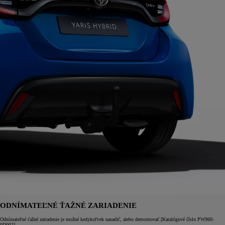
ODNÍMATEĽNÉ ŤAŽNÉ ZARIADENIE
Odnímateľné ťažné zariadenie je možné kedykoľvek nasadiť, alebo demontovať.[Katalógové číslo PW960-
0D002]