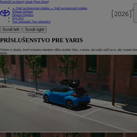
Preskočiť na hlavný obsah
(Press Enter)
← Späť na domovskú stránku
← Späť na domovskú stránku
Ochrana
Ochrana
Doprava
Doprava
Štýl
Štýl
Viac informácií
Viac informácií
Scroll left
Scroll right
PRÍSLUŠENSTVO PRE YARIS
Vyberte si detaily, ktoré zvýraznia charakter vášho modelu Yaris, a zistite, ako málo stačí na to, aby vyzeral ešte
lepšie.