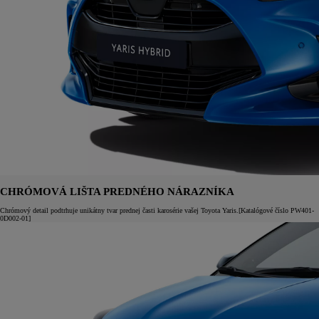
CHRÓMOVÁ LIŠTA PREDNÉHO NÁRAZNÍKA
Chrómový detail podtrhuje unikátny tvar prednej časti karosérie vašej Toyota Yaris.[Katalógové číslo PW401-
0D002-01]