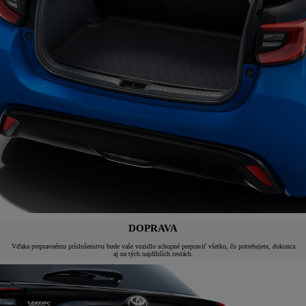
DOPRAVA
Vďaka prepravnému príslušenstvu bude vaše vozidlo schopné prepraviť všetko, čo potrebujete, dokonca
aj na tých najdlhších cestách.