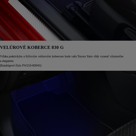
VELÚROVÉ KOBERCE 830 G
Vďaka praktickým a štýlovým velúrovým kobercom bude vaša Toyota Yaris vždy vyzerať výnimočne
a elegantne.
[Katalógové číslo PW210-0D045]