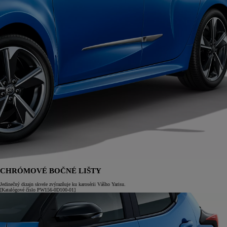
CHRÓMOVÉ BOČNÉ LIŠTY
Jedinečný dizajn skvele zvýrazňuje ku karosérii Vášho Yarisu.
[Katalógové číslo PW156-0D100-01]