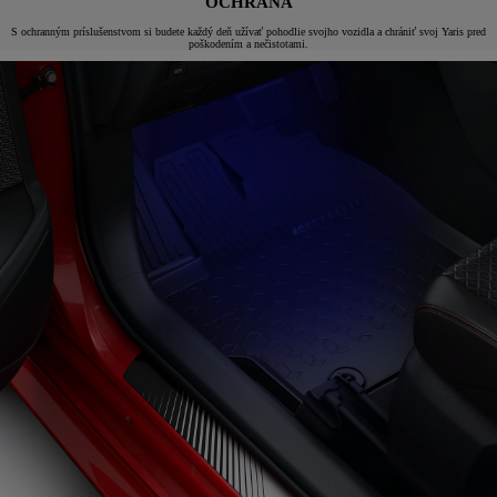
OCHRANA
S ochranným príslušenstvom si budete každý deň užívať pohodlie svojho vozidla a chrániť svoj Yaris pred
poškodením a nečistotami.