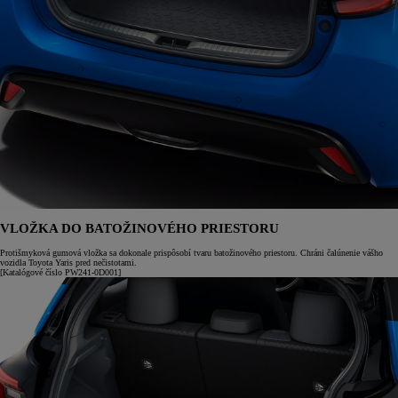
VLOŽKA DO BATOŽINOVÉHO PRIESTORU
Protišmyková gumová vložka sa dokonale prispôsobí tvaru batožinového priestoru. Chráni čalúnenie vášho
vozidla Toyota Yaris pred nečistotami.
[Katalógové číslo PW241-0D001]