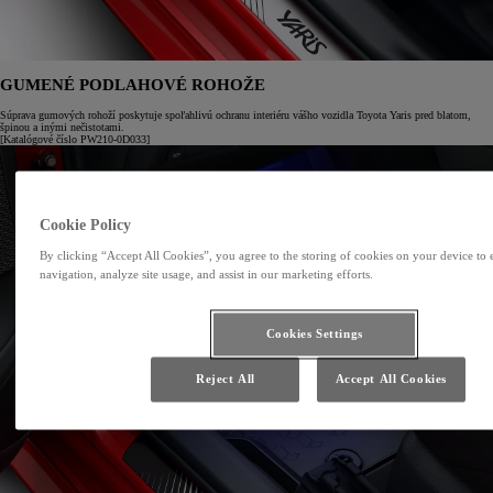
GUMENÉ PODLAHOVÉ ROHOŽE
Súprava gumových rohoží poskytuje spoľahlivú ochranu interiéru vášho vozidla Toyota Yaris pred blatom,
špinou a inými nečistotami.
[Katalógové číslo PW210-0D033]
Cookie Policy
By clicking “Accept All Cookies”, you agree to the storing of cookies on your device to 
navigation, analyze site usage, and assist in our marketing efforts.
Cookies Settings
Reject All
Accept All Cookies