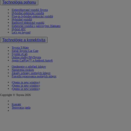
Technológia pohonu
Elektrifikované vozidlá Toyota
Hybridné elektrické vozidlá
Plug-in hybridné elektrické vozidlá
Hybridné vozidlá
Batériové elektrické vozidlá
Elektrické vozidlá s palivovými článkami
Hybrid 48V
Let's go beyond
Technológie a konektivita
Toyota T-Mate
Súťaž Toyota Car Care
Systém eCall
Online služby/MyToyota
Apple CarPlay™ a Android Auto®
Oznámenie o zdieľaní údajov
Nastavenia cookies
Zásady ochrany osobných údajov
Pravidlá spracovania osobných údajov
(Opens in new window)
(Opens in new window)
(Opens in new window)
Copyright © Toyota 2026
Kontakt
Testovacia jazda