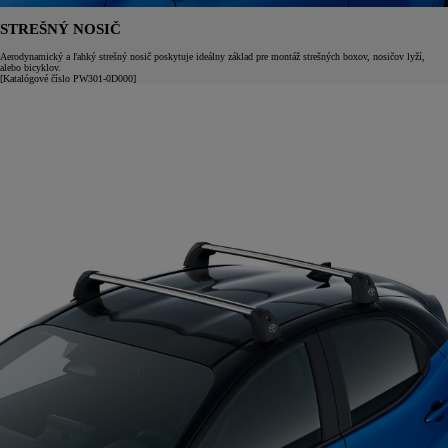
STREŠNÝ NOSIČ
Aerodynamický a ľahký strešný nosič poskytuje ideálny základ pre montáž strešných boxov, nosičov lyží,
alebo bicyklov.
[Katalógové číslo PW301-0D000]