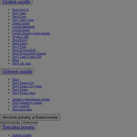
Osobné vozidlá
Nové Aygo X
Nový Yaris
Yaris Cross
Nový Yaris Cross
Urban Cruiser
Corolla Hatchback
Corolla Sedan
Corolla Touring Sports Kombi
Toyota C-HR
Nová RAV4
Nová Camry
Nový Prius
Nová Toyota bZ4X
Nová Toyota bZ4X Touring
Nový Land Cruiser 250
Mirai
Nový GR Yaris
Úžitkové vozidlá
Hilux
Nový Proace City
Nový Proace City Verso
Nový Proace
Nový Proace Verso
Jazdené a predvádzacie vozidlá
Nové (skladové) vozidlá
Ceny vozidiel
Testovacia jazda
Akciové ponuky a financovanie
Akciové ponuky a financovanie
Špeciálna ponuka
Osobné vozidlá