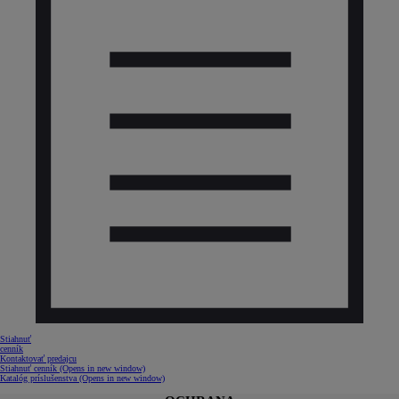
Stiahnuť
cenník
Kontaktovať predajcu
Stiahnuť cenník
(Opens in new window)
Katalóg príslušenstva
(Opens in new window)