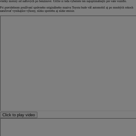
všetky motory od naftových po benzínové. Určite si teda vyberiete ten najoptimálnejší pre vaše vozidlo.
Pri pravidelnom používaní správneho originálneho maziva Toyota bude váš automobil aj po mnohých rokoch
zaručovať vynikajúce výkony, nízku spotrebu aj nízke emisie.
Click to play video