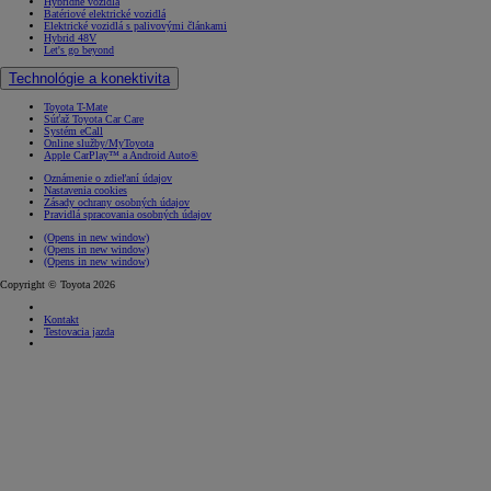
Hybridné vozidlá
Batériové elektrické vozidlá
Elektrické vozidlá s palivovými článkami
Hybrid 48V
Let's go beyond
Technológie a konektivita
Toyota T-Mate
Súťaž Toyota Car Care
Systém eCall
Online služby/MyToyota
Apple CarPlay™ a Android Auto®
Oznámenie o zdieľaní údajov
Nastavenia cookies
Zásady ochrany osobných údajov
Pravidlá spracovania osobných údajov
(Opens in new window)
(Opens in new window)
(Opens in new window)
Copyright © Toyota 2026
Kontakt
Testovacia jazda