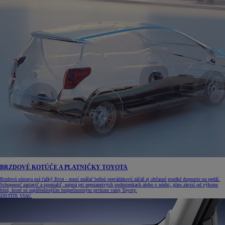
BRZDOVÉ KOTÚČE A PLATNIČKY TOYOTA
Brzdová sústava má ťažký život - musí znášať bežnú prevádzkovú záťaž aj občasné prudké dupnutie na pedál.
Schopnosť zastaviť a spomaliť, najmä pri nepriaznivých podmienkach alebo v núdzi, plno závisí od výkonu
bŕzd, ktoré sú najdôležitejším bezpečnostným prvkom vašej Toyoty.
ZISTITE VIAC