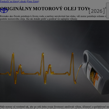
Preskočiť na hlavný obsah
(Press Enter)
ORIGINÁLNY MOTOROVÝ OLEJ TOYOTA
Rovnako ako človek potrebuje k životu vodu a rastliny nevykvitnú bez slnka, váš motor potrebuje ochranu v
podobe motorového oleja. Iba tak dokáže prežiť a podávať tie najlepšie výkony.
Naše motory sú vyrobené tak, aby po celú dobu svojej životnosti zaručovali výkon, účinnosť a spoľahlivosť na