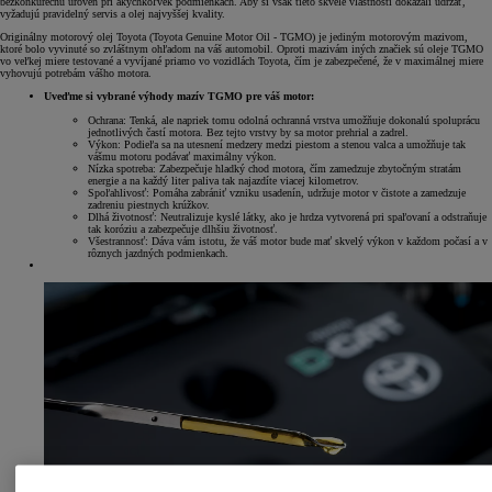
bezkonkurečnú úroveň pri akýchkoľvek podmienkach. Aby si však tieto skvelé vlastnosti dokázali udržať,
vyžadujú pravidelný servis a olej najvyššej kvality.
Originálny motorový olej Toyota (Toyota Genuine Motor Oil - TGMO) je jediným motorovým mazivom,
ktoré bolo vyvinuté so zvláštnym ohľadom na váš automobil. Oproti mazivám iných značiek sú oleje TGMO
vo veľkej miere testované a vyvíjané priamo vo vozidlách Toyota, čím je zabezpečené, že v maximálnej miere
vyhovujú potrebám vášho motora.
Uveďme si vybrané výhody mazív TGMO pre váš motor:
Ochrana: Tenká, ale napriek tomu odolná ochranná vrstva umožňuje dokonalú spoluprácu
jednotlivých častí motora. Bez tejto vrstvy by sa motor prehrial a zadrel.
Výkon: Podieľa sa na utesnení medzery medzi piestom a stenou valca a umožňuje tak
vášmu motoru podávať maximálny výkon.
Nízka spotreba: Zabezpečuje hladký chod motora, čím zamedzuje zbytočným stratám
energie a na každý liter paliva tak najazdíte viacej kilometrov.
Spoľahlivosť: Pomáha zabrániť vzniku usadenín, udržuje motor v čistote a zamedzuje
zadreniu piestnych krúžkov.
Dlhá životnosť: Neutralizuje kyslé látky, ako je hrdza vytvorená pri spaľovaní a odstraňuje
tak koróziu a zabezpečuje dlhšiu životnosť.
Všestrannosť: Dáva vám istotu, že váš motor bude mať skvelý výkon v každom počasí a v
rôznych jazdných podmienkach.