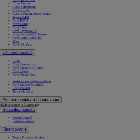
Urban Cruiser
Corolla Hatchback
Corolla Sedan
Corolla Touring Sports Kombi
Toyota C-HR
Nová RAV4
Nová Camry
Nový Prius
Nová Toyota bZ4X
Nová Toyota bZ4X Touring
Nový Land Cruiser 250
Mirai
Nový GR Yaris
Úžitkové vozidlá
Hilux
Nový Proace City
Nový Proace City Verso
Nový Proace
Nový Proace Verso
Jazdené a predvádzacie vozidlá
Nové (skladové) vozidlá
Ceny vozidiel
Testovacia jazda
Akciové ponuky a financovanie
Akciové ponuky a financovanie
Špeciálna ponuka
Osobné vozidlá
Úžitkové vozidlá
Financovanie
Toyota Financial Services