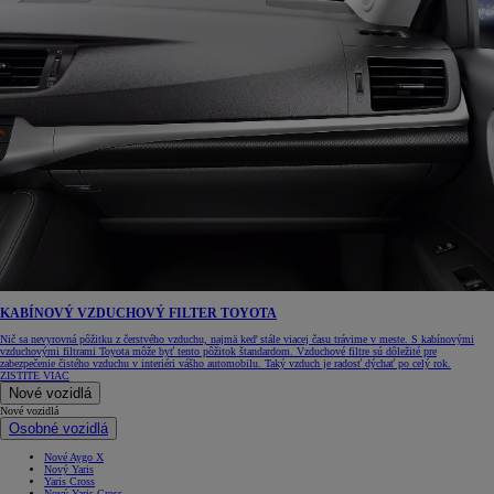
KABÍNOVÝ VZDUCHOVÝ FILTER TOYOTA
Nič sa nevyrovná pôžitku z čerstvého vzduchu, najmä keď stále viacej času trávime v meste. S kabínovými
vzduchovými filtrami Toyota môže byť tento pôžitok štandardom. Vzduchové filtre sú dôležité pre
zabezpečenie čistého vzduchu v interiéri vášho automobilu. Taký vzduch je radosť dýchať po celý rok.
ZISTITE VIAC
Nové vozidlá
Nové vozidlá
Osobné vozidlá
Nové Aygo X
Nový Yaris
Yaris Cross
Nový Yaris Cross