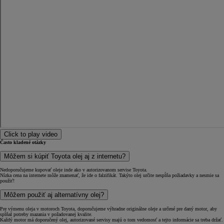
Click to play video
Často kladené otázky
Môžem si kúpiť Toyota olej aj z internetu?
Nedoporučujeme kupovať oleje inde ako v autorizovanom servise Toyota.
Nízka cena na internete môže znamenať, že ide o falzifikát. Takýto olej určite nespĺňa požiadavky a nesmie sa
použiť!
Môžem použiť aj alternatívny olej?
Pre výmenu oleja v motoroch Toyota, doporučujeme výhradne originálne oleje a určené pre daný motor, aby
spĺňal potreby mazania v požadovanej kvalite.
Každý motor má doporučený olej, autorizované servisy majú o tom vedomosť a tejto informácie sa treba držať.