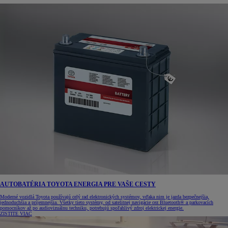
AUTOBATÉRIA TOYOTA ENERGIA PRE VAŠE CESTY
Moderné vozidlá Toyota používajú celý rad elektronických systémov, vďaka nim je jazda bezpečnejšia,
jednoduchšia a príjemnejšia. Všetky tieto systémy, od satelitnej navigácie cez Bluetooth® a parkovacích
pomocníkov až po audiovizuálnu techniku, potrebujú spoľahlivý zdroj elektrickej energie.
ZISTITE VIAC