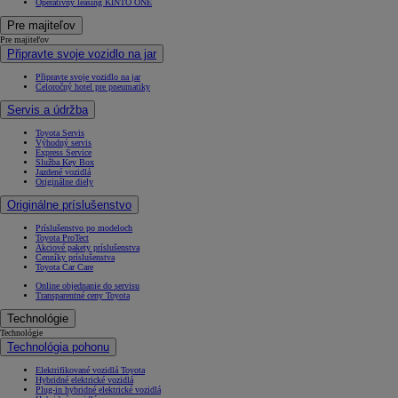
Operatívny leasing KINTO ONE
Pre majiteľov
Pre majiteľov
Připravte svoje vozidlo na jar
Připravte svoje vozidlo na jar
Celoročný hotel pre pneumatiky
Servis a údržba
Toyota Servis
Výhodný servis
Express Service
Služba Key Box
Jazdené vozidlá
Originálne diely
Originálne príslušenstvo
Príslušenstvo po modeloch
Toyota ProTect
Akciové pakety príslušenstva
Cenníky príslušenstva
Toyota Car Care
Online objednanie do servisu
Transparentné ceny Toyota
Technológie
Technológie
Technológia pohonu
Elektrifikované vozidlá Toyota
Hybridné elektrické vozidlá
Plug-in hybridné elektrické vozidlá