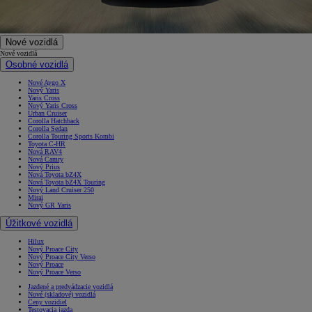
Nové vozidlá
Nové vozidlá
Osobné vozidlá
Nové Aygo X
Nový Yaris
Yaris Cross
Nový Yaris Cross
Urban Cruiser
Corolla Hatchback
Corolla Sedan
Corolla Touring Sports Kombi
Toyota C-HR
Nová RAV4
Nová Camry
Nový Prius
Nová Toyota bZ4X
Nová Toyota bZ4X Touring
Nový Land Cruiser 250
Mirai
Nový GR Yaris
Úžitkové vozidlá
Hilux
Nový Proace City
Nový Proace City Verso
Nový Proace
Nový Proace Verso
Jazdené a predvádzacie vozidlá
Nové (skladové) vozidlá
Ceny vozidiel
Testovacia jazda