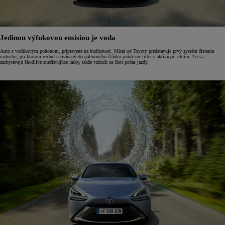
Jedinou výfukovou emisiou je voda
Auto s vodíkovým pohonom, pripravené na budúcnosť. Mirai od Toyoty predstavuje prvý systém čistenia
vzduchu, pri ktorom vzduch nasávaný do palivového článku prúdi cez filter s aktívnym uhlím. Tu sa
zachytávajú škodlivé znečisťujúce látky, takže vzduch sa čistí počas jazdy.