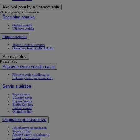
Akciové ponuky a financovanie
Akciové ponuky a financovanie
Špeciálna ponuka
Osobné vozidlá
Úžitkové vozidlá
Financovanie
Toyota Financial Services
Operatívny leasing KINTO ONE
Pre majiteľov
Pre majiteľov
Připravte svoje vozidlo na jar
Připravte svoje vozidlo na jar
Celoročný hotel pre pneumatiky
Servis a údržba
Toyota Servis
Výhodný servis
Express Service
Služba Key Box
Jazdené vozidlá
Originálne diely
Originálne príslušenstvo
Príslušenstvo po modeloch
Toyota ProTect
Akciové pakety príslušenstva
Cenníky príslušenstva