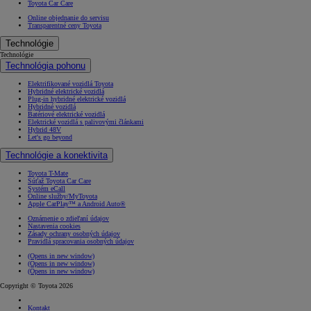
Toyota Car Care
Online objednanie do servisu
Transparentné ceny Toyota
Technológie
Technológie
Technológia pohonu
Elektrifikované vozidlá Toyota
Hybridné elektrické vozidlá
Plug-in hybridné elektrické vozidlá
Hybridné vozidlá
Batériové elektrické vozidlá
Elektrické vozidlá s palivovými článkami
Hybrid 48V
Let's go beyond
Technológie a konektivita
Toyota T-Mate
Súťaž Toyota Car Care
Systém eCall
Online služby/MyToyota
Apple CarPlay™ a Android Auto®
Oznámenie o zdieľaní údajov
Nastavenia cookies
Zásady ochrany osobných údajov
Pravidlá spracovania osobných údajov
(Opens in new window)
(Opens in new window)
(Opens in new window)
Copyright © Toyota 2026
Kontakt