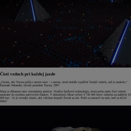
Čistí vzduch pri každej jazde
„Chcem, aby Toyota prišla s autom snov – s autom, ktoré dokáže vypúšťať čistejší vzduch, než je naokolo,“
Katsuaki Watanabe, bývalý prezident Toyoty, 2007.
Mirai je dôkazom tejto vizionárskej ambície. Využíva špičkovú technológiu, ktorá počas jazdy čistí vzduch
nasávaný do systému palivových článkov. V skutočnosti Mirai vyčistí 4 730 400 litrov vzduchu na každých 10
000 km – čo je rovnaký objem, aký vdýchne dospelý človek za rok. Prečo sa zastaviť na nule, keď sa dá ísť
ďalej?