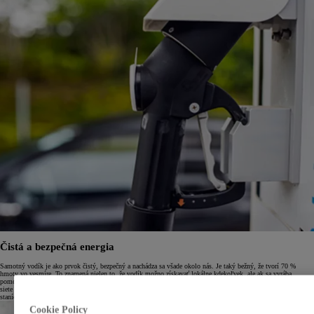
Čistá a bezpečná energia
Samotný vodík je ako prvok čistý, bezpečný a nachádza sa všade okolo nás. Je taký bežný, že tvorí 70 %
hmoty vo vesmíre. To znamená nielen to, že vodík možno získavať lokálne kdekoľvek, ale ak sa vyrába
pomocou obnoviteľnej energie, v procese nevznikajú žiadne emisie uhlíka. Celoeurópska iniciatíva týkajúca sa
siete tankovania vodíka je v súčasnosti v plnom prúde, pričom momentálne je otvorených už približne 200
staníc a každý rok sa plánujú ďalšie.
Cookie Policy