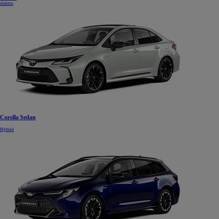
elektro
Od
22 390 €
s DPH
vr. zvýhodnenia
1 300 €
a bonusu za výkup
800 €
Corolla Sedan
Corolla Sedan
Hybrid
AJ HYBRID