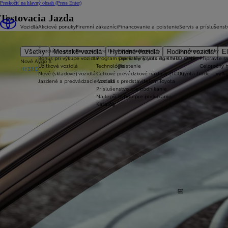
Preskočiť na hlavný obsah
(Press Enter)
Testovacia Jazda
Vozidlá
Akciové ponuky
Firemní zákazníci
Financovanie a poistenie
Servis a príslušenst
Špeciálna ponuka
Program pre firmy Toyota Business
Financovanie
Sezónne ponuky
Všetky
Mestské vozidlá
Hybridné vozidlá
Rodinné vozidlá
El
Bonus pri výkupe vozidla
Program pre firmy Toyota Business
Operatívny leasing KINTO ONE
Připravte sv
Nové Aygo X
Úžitkové vozidlá
Technológie
Poistenie
Celoročný 
HYBRID
Nové (skladové) vozidlá
Celkové prevádzkové náklady (TCO)
Toyota Trade – veľ
Jazdené a predvádzacie vozidlá
Kontakt s predstaviteľom Toyota
Príslušenstvo pre podnikanie
Najlepší hybrid pre podnikanie
Katalóg