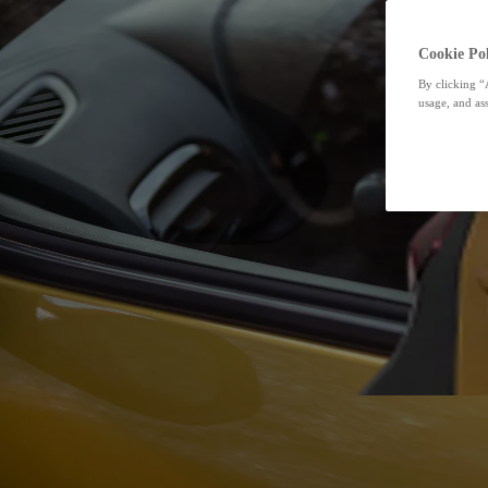
Cookie Pol
By clicking “
usage, and ass