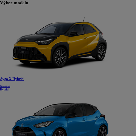
Výber modelu
Aygo X Hybrid
Novinka
Hybrid