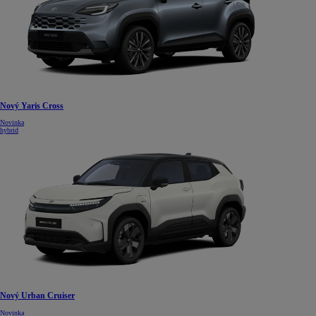
Nový Yaris Cross
Novinka
hybrid
Nový Urban Cruiser
Novinka